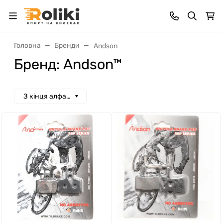
Головна
Бренди
Andson
Бренд: Andson™
З кінця алфавіту