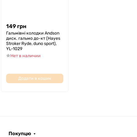
149
грн
Гальмівні колодки Andson
диск. гальмо до-кт (Hayes
Stroker Ryde, duno sport),
YL-1029
Нет в наличии
Додати в кошик
Покупцю