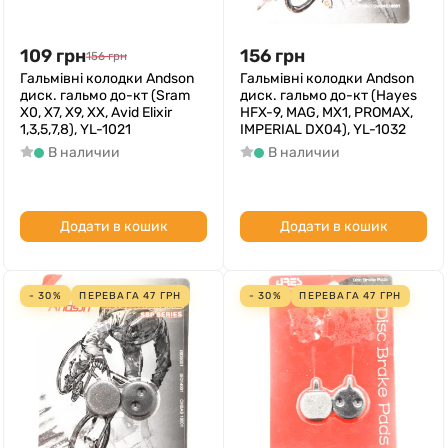
109
грн
156
грн
156
грн
Гальмівні колодки Andson
Гальмівні колодки Andson
диск. гальмо до-кт (Sram
диск. гальмо до-кт (Hayes
X0, X7, X9, XX, Avid Elixir
HFX-9, MAG, MX1, PROMAX,
1,3,5,7,8), YL-1021
IMPERIAL DX04), YL-1032
В наличии
В наличии
Додати в кошик
Додати в кошик
- 30%
ПЕРЕВАГА
47
ГРН
- 30%
ПЕРЕВАГА
47
ГРН