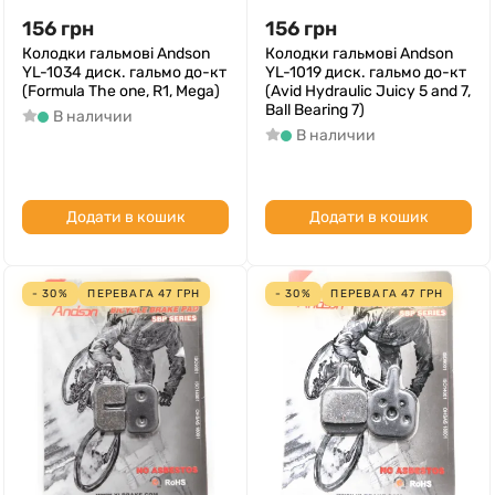
156
грн
156
грн
Колодки гальмові Andson
Колодки гальмові Andson
YL-1034 диск. гальмо до-кт
YL-1019 диск. гальмо до-кт
(Formula The one, R1, Mega)
(Avid Hydraulic Juicy 5 and 7,
Ball Bearing 7)
В наличии
В наличии
Додати в кошик
Додати в кошик
- 30%
ПЕРЕВАГА
47
ГРН
- 30%
ПЕРЕВАГА
47
ГРН