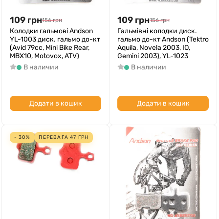
109
грн
109
грн
156
грн
156
грн
Колодки гальмові Andson
Гальмівні колодки диск.
YL-1003 диск. гальмо до-кт
гальмо до-кт Andson (Tektro
(Avid 79cc, Mini Bike Rear,
Aquila, Novela 2003, IO,
MBX10, Motovox, ATV)
Gemini 2003), YL-1023
В наличии
В наличии
Додати в кошик
Додати в кошик
- 30%
ПЕРЕВАГА
47
ГРН