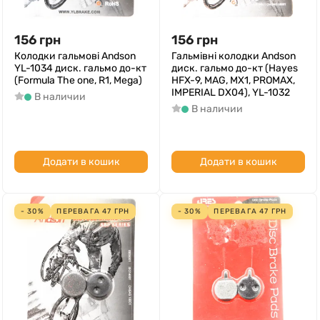
156
грн
156
грн
Колодки гальмові Andson
Гальмівні колодки Andson
YL-1034 диск. гальмо до-кт
диск. гальмо до-кт (Hayes
(Formula The one, R1, Mega)
HFX-9, MAG, MX1, PROMAX,
IMPERIAL DX04), YL-1032
В наличии
В наличии
Додати в кошик
Додати в кошик
- 30%
ПЕРЕВАГА
47
ГРН
- 30%
ПЕРЕВАГА
47
ГРН