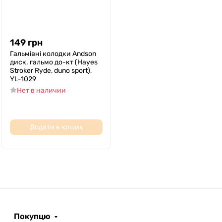
149
грн
Гальмівні колодки Andson
диск. гальмо до-кт (Hayes
Stroker Ryde, duno sport),
YL-1029
Нет в наличии
Додати в кошик
Покупцю