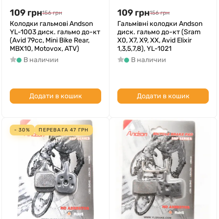
109
грн
109
грн
156
грн
156
грн
Колодки гальмові Andson
Гальмівні колодки Andson
YL-1003 диск. гальмо до-кт
диск. гальмо до-кт (Sram
(Avid 79cc, Mini Bike Rear,
X0, X7, X9, XX, Avid Elixir
MBX10, Motovox, ATV)
1,3,5,7,8), YL-1021
В наличии
В наличии
Додати в кошик
Додати в кошик
- 30%
ПЕРЕВАГА
47
ГРН