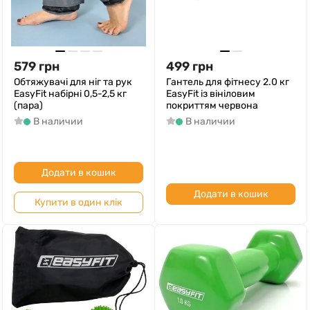
579
грн
499
грн
Обтяжувачі для ніг та рук
Гантель для фітнесу 2.0 кг
EasyFit набірні 0,5-2,5 кг
EasyFit із вініловим
(пара)
покриттям червона
В наличии
В наличии
Додати в кошик
Додати в кошик
Купити в один клік