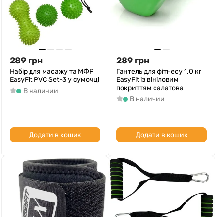
289
грн
289
грн
Набір для масажу та МФР
Гантель для фітнесу 1.0 кг
EasyFit PVC Set-3 у сумочці
EasyFit із вініловим
покриттям салатова
В наличии
В наличии
Додати в кошик
Додати в кошик