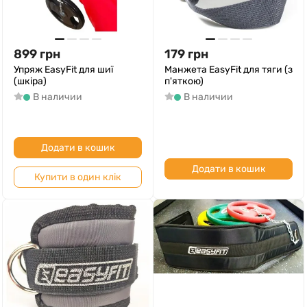
899
грн
179
грн
Упряж EasyFit для шиї
Манжета EasyFit для тяги (з
(шкіра)
п'яткою)
В наличии
В наличии
Додати в кошик
Додати в кошик
Купити в один клік