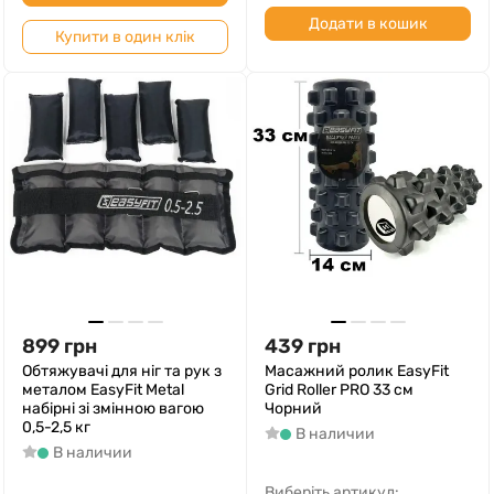
Додати в кошик
Купити в один клік
899
грн
439
грн
Обтяжувачі для ніг та рук з
Масажний ролик EasyFit
металом EasyFit Metal
Grid Roller PRO 33 см
набірні зі змінною вагою
Чорний
0,5-2,5 кг
В наличии
В наличии
Виберіть артикул: