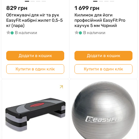
829
грн
1 699
грн
Обтяжувачі для ніг та рук
Килимок для йоги
EasyFit набірні жилет 0,5-5
професійний EasyFit Pro
кг (пара)
каучук 5 мм Чорний
В наличии
В наличии
Додати в кошик
Додати в кошик
Купити в один клік
Купити в один клік