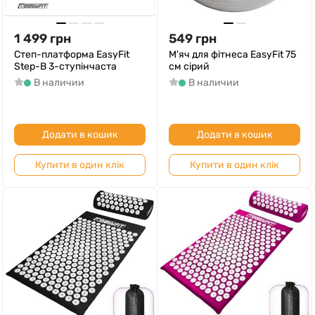
1 499
грн
549
грн
Степ-платформа EasyFit
М'яч для фітнеса EasyFit 75
Step-B 3-ступінчаста
см сірий
В наличии
В наличии
Додати в кошик
Додати в кошик
Купити в один клік
Купити в один клік