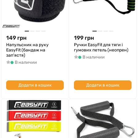
149
грн
199
грн
Напульсник на руку
Ручки EasyFit для тяги і
EasyFit (бандаж на
гумових петель (неопрен)
зап'ястя)
В наличии
В наличии
Додати в кошик
Додати в кошик