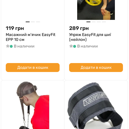
119
грн
289
грн
Масажний м'ячик EasyFit
Упряж EasyFit для шиї
EPP 10 см
(нейлон)
В наличии
В наличии
Додати в кошик
Додати в кошик