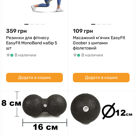
359
грн
109
грн
Резинки для фітнесу
Масажний м'ячик EasyFit
EasyFit MonoBand набір 5
Goober з шипами
шт
фіолетовий
В наличии
В наличии
Додати в кошик
Додати в кошик