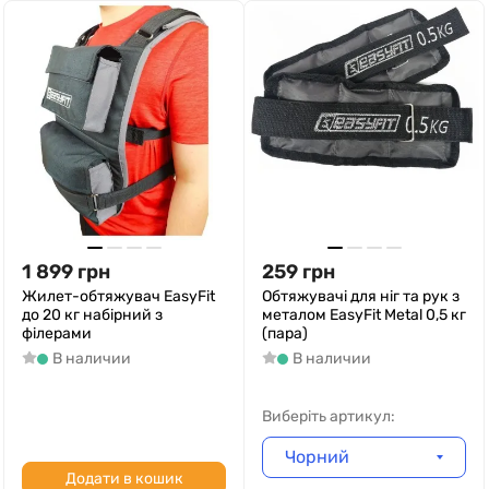
1 899
грн
259
грн
Жилет-обтяжувач EasyFit
Обтяжувачі для ніг та рук з
до 20 кг набірний з
металом EasyFit Metal 0,5 кг
філерами
(пара)
В наличии
В наличии
Виберіть артикул:
Чорний
Додати в кошик