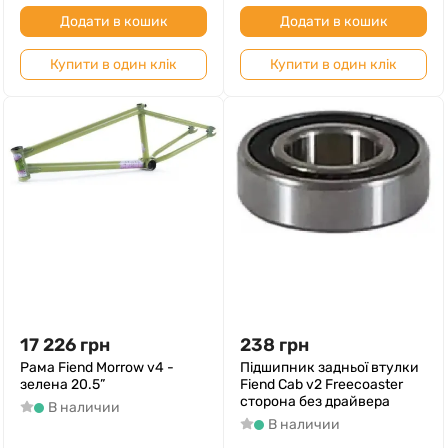
Додати в кошик
Додати в кошик
Купити в один клік
Купити в один клік
17 226
грн
238
грн
Рама Fiend Morrow v4 -
Підшипник задньої втулки
зелена 20.5”
Fiend Cab v2 Freecoaster
сторона без драйвера
В наличии
В наличии