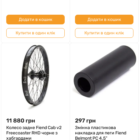
Додати в кошик
Додати в кошик
Купити в один клік
Купити в один клік
11 880
грн
297
грн
Колесо задне Fiend Cab v2
Змінна пластикова
Freecoaster RHD чорне з
накладка для пеги Fiend
хабгардами
Belmont PC 4.5”