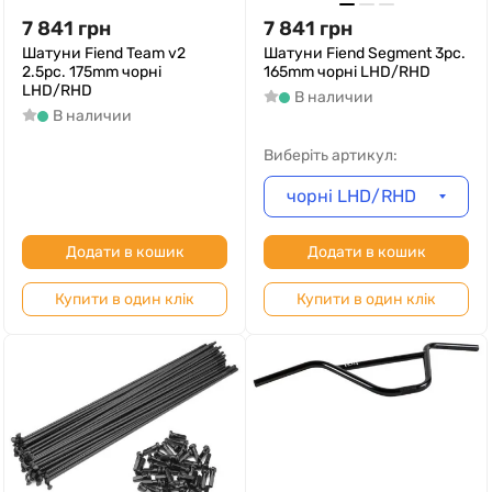
7 841
грн
7 841
грн
Шатуни Fiend Team v2
Шатуни Fiend Segment 3pc.
2.5pc. 175mm чорні
165mm чорні LHD/RHD
LHD/RHD
В наличии
В наличии
Виберіть артикул:
чорні LHD/RHD
Додати в кошик
Додати в кошик
Купити в один клік
Купити в один клік