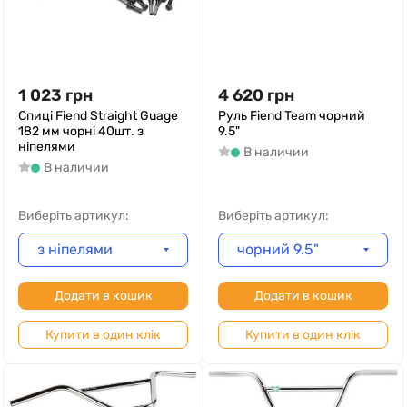
1 023
грн
4 620
грн
Спиці Fiend Straight Guage
Руль Fiend Team чорний
182 мм чорні 40шт. з
9.5"
ніпелями
В наличии
В наличии
Виберіть артикул:
Виберіть артикул:
з ніпелями
чорний 9.5"
Додати в кошик
Додати в кошик
Купити в один клік
Купити в один клік