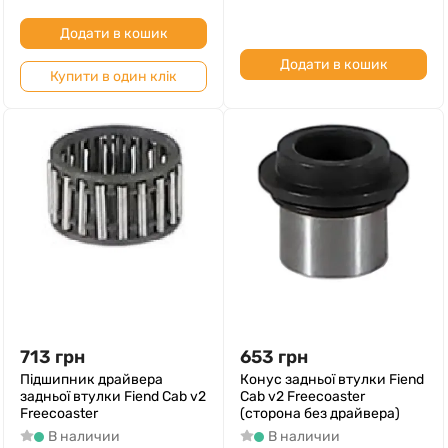
Додати в кошик
Додати в кошик
Купити в один клік
713
грн
653
грн
Підшипник драйвера
Конус задньої втулки Fiend
задньої втулки Fiend Cab v2
Cab v2 Freecoaster
Freecoaster
(сторона без драйвера)
В наличии
В наличии