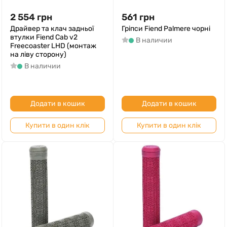
2 554
грн
561
грн
Драйвер та клач задньої
Гріпси Fiend Palmere чорні
втулки Fiend Cab v2
В наличии
Freecoaster LHD (монтаж
на ліву сторону)
В наличии
Додати в кошик
Додати в кошик
Купити в один клік
Купити в один клік