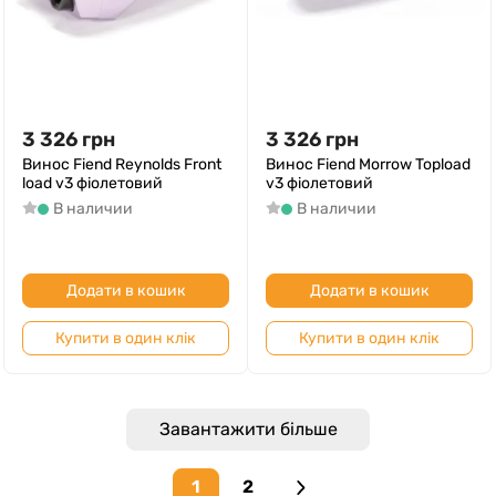
3 326
грн
3 326
грн
Винос Fiend Reynolds Front
Винос Fiend Morrow Topload
load v3 фіолетовий
v3 фіолетовий
В наличии
В наличии
Додати в кошик
Додати в кошик
Купити в один клік
Купити в один клік
Завантажити більше
1
2