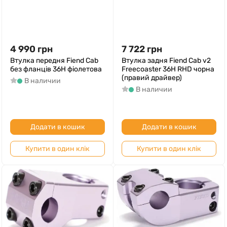
4 990
грн
7 722
грн
Втулка передня Fiend Cab
Втулка задня Fiend Cab v2
без фланців 36H фіолетова
Freecoaster 36H RHD чорна
(правий драйвер)
В наличии
В наличии
Додати в кошик
Додати в кошик
Купити в один клік
Купити в один клік