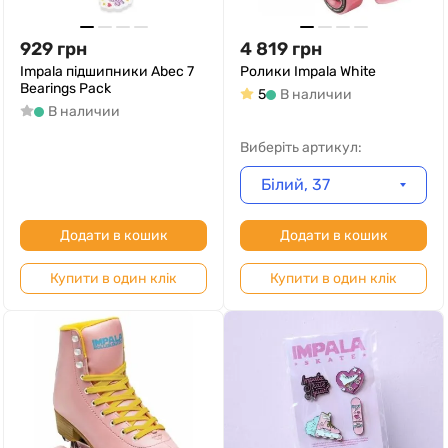
929
грн
4 819
грн
Impala підшипники Abec 7
Ролики Impala White
Bearings Pack
5
В наличии
В наличии
Виберіть артикул:
Білий, 37
Додати в кошик
Додати в кошик
Купити в один клік
Купити в один клік