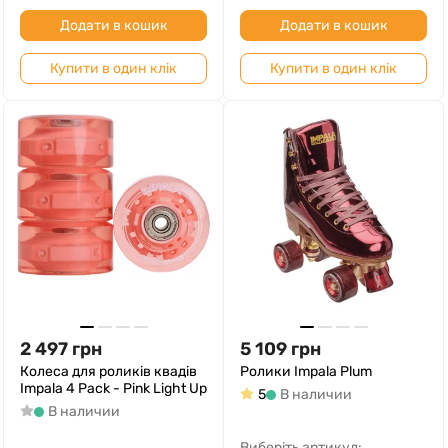
Додати в кошик
Додати в кошик
Купити в один клік
Купити в один клік
2 497
грн
5 109
грн
Колеса для роликів квадів
Ролики Impala Plum
Impala 4 Pack - Pink Light Up
5
В наличии
В наличии
Виберіть артикул: