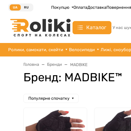
Покупцю
Оплата
Доставка
Поверненн
UA
RU
Каталог
У нас шу
Ролики, самокати, скейти
Велосипеди
Лижі, сноубо
Головна
Бренди
MADBIKE
Бренд: MADBIKE™
Популярне спочатку