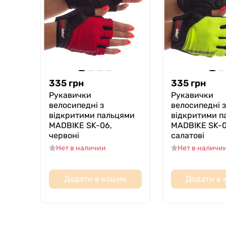
335
грн
335
грн
Рукавички
Рукавички
велосипедні з
велосипедні з
відкритими пальцями
відкритими п
MADBIKE SK-06,
MADBIKE SK-0
червоні
салатові
Нет в наличии
Нет в наличи
Додати в кошик
Додати в