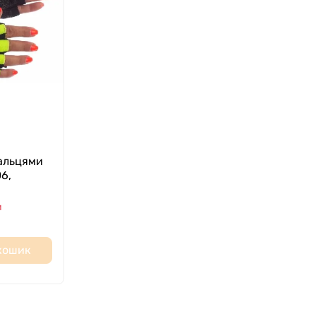
альцями
6,
и
 кошик