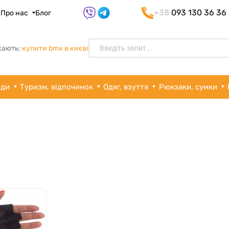
+38
093 130 36 36
я
Про нас
Блог
кають:
купити bmx в києві
рди
Туризм, відпочинок
Одяг, взуття
Рюкзаки, сумки