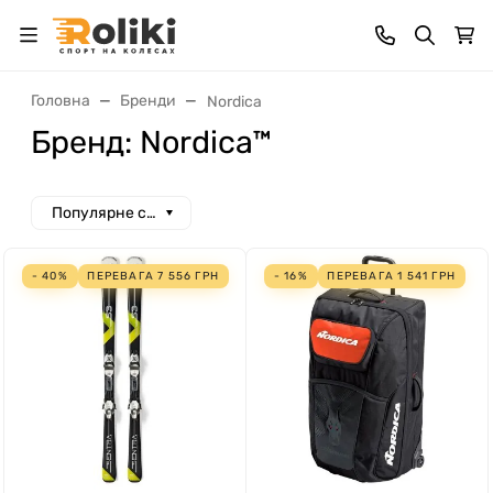
Головна
Бренди
Nordica
Бренд: Nordica™
Популярне спочатку
- 40%
ПЕРЕВАГА
7 556
ГРН
- 16%
ПЕРЕВАГА
1 541
ГРН