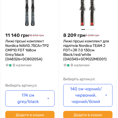
11 140
грн
8 209
грн
18 696
грн
9 348
грн
Лижі гірські комплект
Лижі гірські комплект для
Nordica NAVIG.75CA+TP2
підлітків Nordica TEAM J
CMP10 FDT 168см
FDT+JR 7.0 130см
Grey/black
Black/red/white
(0A8326+0C8020SA)
(0A0345+0C9022ME001)
В наличии
В наличии
Виберіть артикул:
Виберіть артикул:
140 см чорний/
174 см
червоний,
grey/black
чорний/білий
Додати в кошик
Додати в кошик