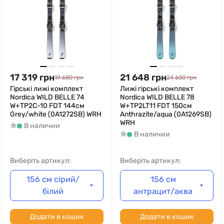
17 319
грн
21 648
грн
19 680
грн
24 600
грн
Гірські лижі комплект
Лижі гірські комплект
Nordica WILD BELLE 74
Nordica WILD BELLE 78
W+TP2C-10 FDT 144см
W+TP2LT11 FDT 150см
Grey/white (0A1272SB) WRH
Anthrazite/aqua (0A1269SB)
WRH
В наличии
В наличии
Виберіть артикул:
Виберіть артикул:
156 см сірий/
156 см
білий
антрацит/аква
Додати в кошик
Додати в кошик