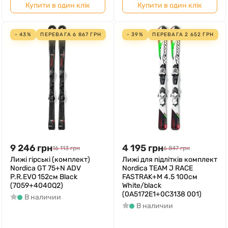
Купити в один клік
Купити в один клік
- 43%
ПЕРЕВАГА
6 867
ГРН
- 39%
ПЕРЕВАГА
2 652
ГРН
9 246
грн
4 195
грн
16 113
грн
6 847
грн
Лижі гірські (комплект)
Лижі для підлітків комплект
Nordica GT 75+N ADV
Nordica TEAM J RACE
P.R.EVO 152см Black
FASTRAK+M 4.5 100см
(7059+4040Q2)
White/black
(0A5172E1+0C3138 001)
В наличии
В наличии