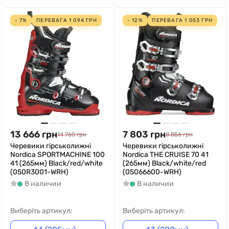
- 7%
ПЕРЕВАГА
1 094
ГРН
- 12%
ПЕРЕВАГА
1 053
ГРН
13 666
грн
7 803
грн
14 760
грн
8 856
грн
Черевики гірськолижні
Черевики гірськолижні
Nordica SPORTMACHINE 100
Nordica THE CRUISE 70 41
41 (265мм) Black/red/white
(265мм) Black/white/red
(050R3001-WRH)
(05066600-WRH)
В наличии
В наличии
Виберіть артикул:
Виберіть артикул: