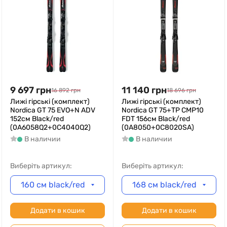
9 697
грн
11 140
грн
16 892
грн
18 696
грн
Лижі гірські (комплект)
Лижі гірські (комплект)
Nordica GT 75 EVO+N ADV
Nordica GT 75+TP CMP10
152см Black/red
FDT 156см Black/red
(0A6058Q2+0C4040Q2)
(0A8050+0C8020SA)
В наличии
В наличии
Виберіть артикул:
Виберіть артикул:
160 см black/red
168 см black/red
Додати в кошик
Додати в кошик