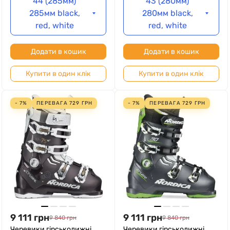
44 (285мм)
43 (280мм)
285мм black,
280мм black,
red, white
red, white
Додати в кошик
Додати в кошик
Купити в один клік
Купити в один клік
- 7%
ПЕРЕВАГА
729
ГРН
- 7%
ПЕРЕВАГА
729
ГРН
9 111
грн
9 111
грн
9 840
грн
9 840
грн
Черевики гірськолижні
Черевики гірськолижні