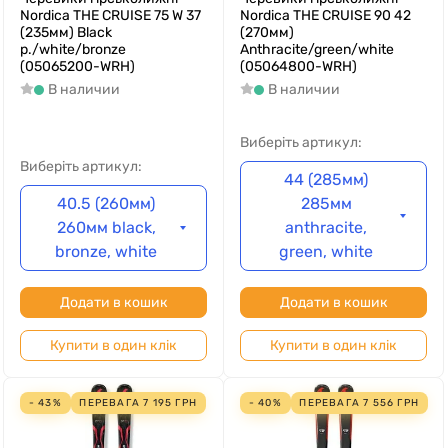
Nordica THE CRUISE 75 W 37
Nordica THE CRUISE 90 42
(235мм) Black
(270мм)
p./white/bronze
Anthracite/green/white
(05065200-WRH)
(05064800-WRH)
В наличии
В наличии
Виберіть артикул:
Виберіть артикул:
44 (285мм)
40.5 (260мм)
285мм
260мм black,
anthracite,
bronze, white
green, white
Додати в кошик
Додати в кошик
Купити в один клік
Купити в один клік
- 43%
ПЕРЕВАГА
7 195
ГРН
- 40%
ПЕРЕВАГА
7 556
ГРН