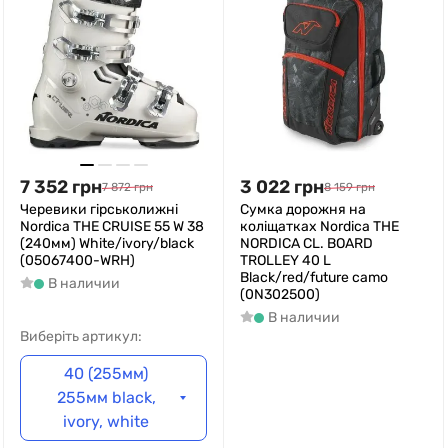
7 352
грн
3 022
грн
7 872
грн
8 159
грн
Черевики гірськолижні
Сумка дорожня на
Nordica THE CRUISE 55 W 38
коліщатках Nordica THE
(240мм) White/ivory/black
NORDICA CL. BOARD
(05067400-WRH)
TROLLEY 40 L
Black/red/future camo
В наличии
(0N302500)
В наличии
Виберіть артикул:
40 (255мм)
255мм black,
ivory, white