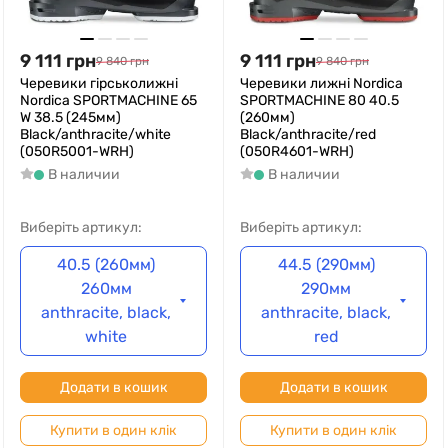
9 111
грн
9 111
грн
9 840
грн
9 840
грн
Черевики гірськолижні
Черевики лижні Nordica
Nordica SPORTMACHINE 65
SPORTMACHINE 80 40.5
W 38.5 (245мм)
(260мм)
Black/anthracite/white
Black/anthracite/red
(050R5001-WRH)
(050R4601-WRH)
В наличии
В наличии
Виберіть артикул:
Виберіть артикул:
40.5 (260мм)
44.5 (290мм)
260мм
290мм
anthracite, black,
anthracite, black,
white
red
Додати в кошик
Додати в кошик
Купити в один клік
Купити в один клік