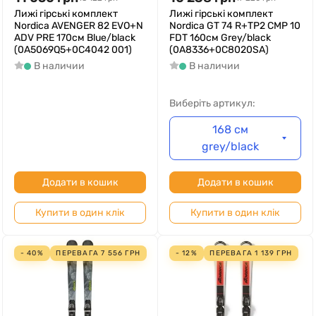
Лижі гірські комплект
Лижі гірські комплект
Nordica AVENGER 82 EVO+N
Nordica GT 74 R+TP2 CMP 10
ADV PRE 170см Blue/black
FDT 160см Grey/black
(0A5069Q5+0C4042 001)
(0A8336+0C8020SA)
В наличии
В наличии
Виберіть артикул:
168 см
grey/black
Додати в кошик
Додати в кошик
Купити в один клік
Купити в один клік
- 40%
ПЕРЕВАГА
7 556
ГРН
- 12%
ПЕРЕВАГА
1 139
ГРН