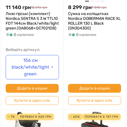
11 140
грн
8 299
грн
18 696
грн
9 840
грн
Лижі гірські (комплект)
Сумка на коліщатках
Nordica SENTRA S 3 W TTL10
Nordica DOBERMAN RACE XL
FDT 144см Black/white/light
ROLLER 130 L Black
green (0A8068+0C7021DB)
(0N304300)
В наличии
В наличии
Виберіть артикул:
156 см
black/white/light
green
Додати в кошик
Додати в кошик
Купити в один клік
Купити в один клік
- 7%
ПЕРЕВАГА
520
ГРН
- 63%
ПЕРЕВАГА
5 137
ГРН