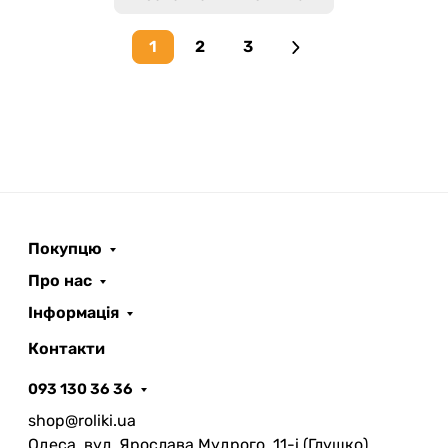
1
2
3
Next page
Покупцю
Про нас
Інформація
Контакти
093 130 36 36
shop@roliki.ua
Одеса, вул. Ярослава Мудрого, 11-i (Глушко)