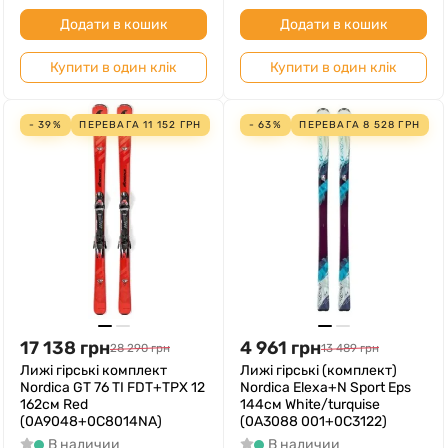
Додати в кошик
Додати в кошик
Купити в один клік
Купити в один клік
- 39%
ПЕРЕВАГА
11 152
ГРН
- 63%
ПЕРЕВАГА
8 528
ГРН
17 138
грн
4 961
грн
28 290
грн
13 489
грн
Лижі гірські комплект
Лижі гірські (комплект)
Nordica GT 76 TI FDT+TPX 12
Nordica Elexa+N Sport Eps
162см Red
144см White/turquise
(0A9048+0C8014NA)
(0A3088 001+0C3122)
В наличии
В наличии