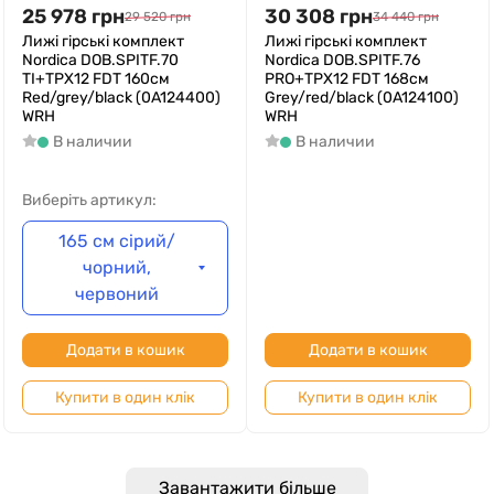
25 978
грн
30 308
грн
29 520
грн
34 440
грн
Лижі гірські комплект
Лижі гірські комплект
Nordica DOB.SPITF.70
Nordica DOB.SPITF.76
TI+TPX12 FDT 160см
PRO+TPX12 FDT 168см
Red/grey/black (0A124400)
Grey/red/black (0A124100)
WRH
WRH
В наличии
В наличии
Виберіть артикул:
165 см сірий/
чорний,
червоний
Додати в кошик
Додати в кошик
Купити в один клік
Купити в один клік
Завантажити більше