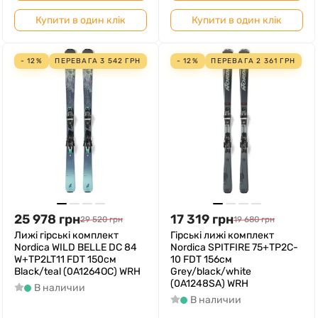
Купити в один клік
Купити в один клік
- 12%
ПЕРЕВАГА
3 542
ГРН
- 12%
ПЕРЕВАГА
2 361
ГРН
25 978
грн
17 319
грн
29 520
грн
19 680
грн
Лижі гірські комплект
Гірські лижі комплект
Nordica WILD BELLE DC 84
Nordica SPITFIRE 75+TP2C-
W+TP2LT11 FDT 150см
10 FDT 156см
Black/teal (0A1264OC) WRH
Grey/black/white
(0A1248SA) WRH
В наличии
В наличии