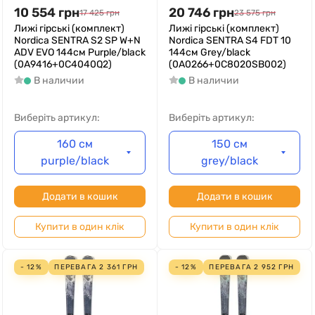
10 554
грн
20 746
грн
17 425
грн
23 575
грн
Лижі гірські (комплект)
Лижі гірські (комплект)
Nordica SENTRA S2 SP W+N
Nordica SENTRA S4 FDT 10
ADV EVO 144см Purple/black
144см Grey/black
(0A9416+0C4040Q2)
(0A0266+0C8020SB002)
В наличии
В наличии
Виберіть артикул:
Виберіть артикул:
160 см
150 см
purple/black
grey/black
Додати в кошик
Додати в кошик
Купити в один клік
Купити в один клік
- 12%
ПЕРЕВАГА
2 361
ГРН
- 12%
ПЕРЕВАГА
2 952
ГРН