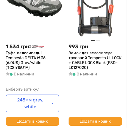
1 534
грн
993
грн
3 239
грн
Туфлі велосипедні
Замок для велосипеда
Tempesta DELTA W 36
тросовий Tempesta U-LOCK
(6.0US) Grey/white
+ CABLE LOCK Black (FSD-
(TCSh15U1A)
LK127020)
В наличии
В наличии
Виберіть артикул:
245мм grey,
white
Додати в кошик
Додати в кошик