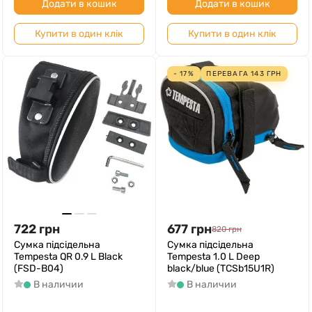
Додати в кошик
Додати в кошик
Купити в один клік
Купити в один клік
- 17%
ПЕРЕВАГА
143
ГРН
722
грн
677
грн
820
грн
Сумка підсідельна
Сумка підсідельна
Tempesta QR 0.9 L Black
Tempesta 1.0 L Deep
(FSD-B04)
black/blue (TCSb15U1R)
В наличии
В наличии