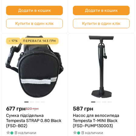
Додати в кошик
Додати в кошик
Купити в один клік
Купити в один клік
- 17%
ПЕРЕВАГА
143
ГРН
677
грн
587
грн
820
грн
Сумка підсідельна
Насос для велосипеда
Tempesta STRAP 0.80 Black
Tempesta T-MINI Black
(FSD-B02)
(FSD-PUMP130003)
В наличии
В наличии