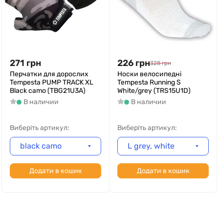
271
грн
226
грн
328
грн
Перчатки для дорослих
Носки велосипедні
Tempesta PUMP TRACK XL
Tempesta Running S
Black camo (TBG21U3A)
White/grey (TRS15U1D)
В наличии
В наличии
Виберіть артикул:
Виберіть артикул:
black camo
L grey, white
Додати в кошик
Додати в кошик