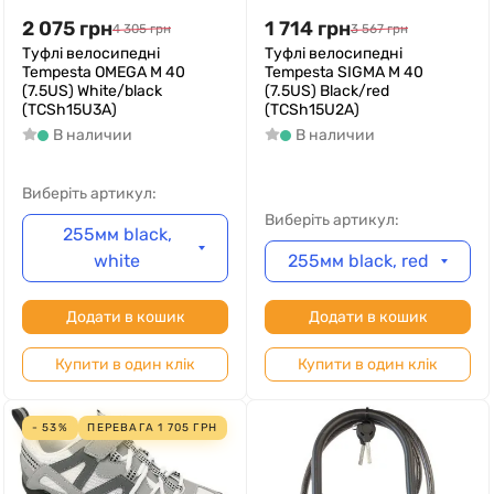
2 075
грн
1 714
грн
4 305
грн
3 567
грн
Туфлі велосипедні
Туфлі велосипедні
Tempesta OMEGA M 40
Tempesta SIGMA M 40
(7.5US) White/black
(7.5US) Black/red
(TCSh15U3A)
(TCSh15U2A)
В наличии
В наличии
Виберіть артикул:
Виберіть артикул:
255мм black,
white
255мм black, red
Додати в кошик
Додати в кошик
Купити в один клік
Купити в один клік
- 53%
ПЕРЕВАГА
1 705
ГРН