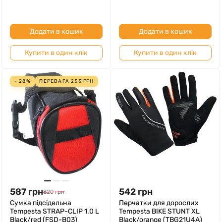
Додати в кошик
Додати в кошик
Купити в один клік
Купити в один клік
- 28%
ПЕРЕВАГА
233
ГРН
587
грн
542
грн
820
грн
Сумка підсідельна
Перчатки для дорослих
Tempesta STRAP-CLIP 1.0 L
Tempesta BIKE STUNT XL
Black/red (FSD-B03)
Black/orange (TBG21U4A)