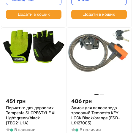
Додати в кошик
Додати в кошик
451
грн
406
грн
Перчатки для дорослих
Замок для велосипеда
Tempesta SLOPESTYLE XL
тросовий Tempesta KEY
Light green/black
LOCK Black/orange (FSD-
(TBG21U1A)
LK127005)
В наличии
В наличии