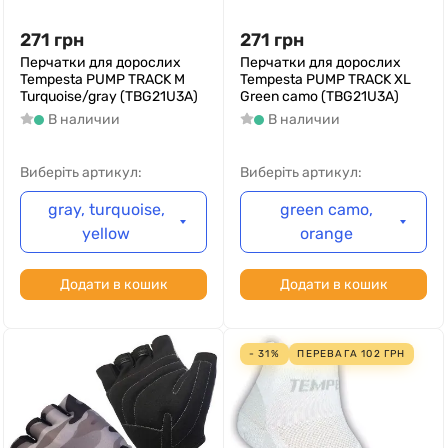
271
грн
271
грн
Перчатки для дорослих
Перчатки для дорослих
Tempesta PUMP TRACK M
Tempesta PUMP TRACK XL
Turquoise/gray (TBG21U3A)
Green camo (TBG21U3A)
В наличии
В наличии
Виберіть артикул:
Виберіть артикул:
gray, turquoise,
green camo,
yellow
orange
Додати в кошик
Додати в кошик
- 31%
ПЕРЕВАГА
102
ГРН