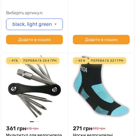
Виберіть артикул:
black, light green
Додати в кошик
Додати в кошик
- 41%
ПЕРЕВАГА
254
ГРН
- 45%
ПЕРЕВАГА
221
ГРН
361
грн
271
грн
615
грн
492
грн
Мультитул для велосипеда
Носки велосипедні