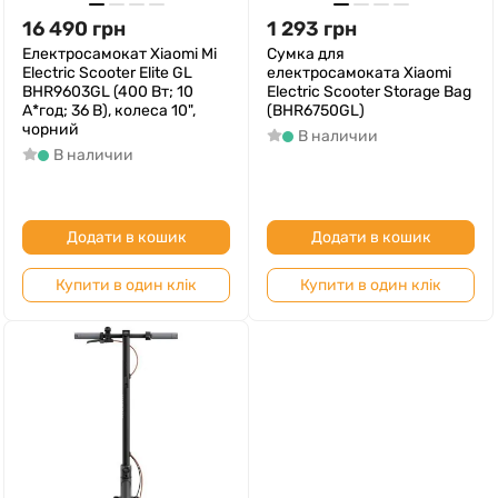
16 490
грн
1 293
грн
Електросамокат Xiaomi Mi
Сумка для
Electric Scooter Elite GL
електросамоката Xiaomi
BHR9603GL (400 Вт; 10
Electric Scooter Storage Bag
А*год; 36 В), колеса 10",
(BHR6750GL)
чорний
В наличии
В наличии
Додати в кошик
Додати в кошик
Купити в один клік
Купити в один клік