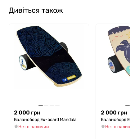
Не токсичний
Дивіться також
Безпечний у використанні
універсальний
без скалок
Для всіх діток від 3-х років
Витримує до 100 кг
2 000
грн
2 000
грн
Балансборд Ex-board Mandala
Балансборд Ex-bo
Нет в наличии
Нет в наличии