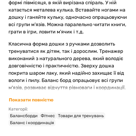
формі півмісяця, в якій вирізана спіраль. У ній
катається металева кулька. Вставайте ногами на
дошку і ганяйте кульку, одночасно опрацьовуючи
всі групи м'язів. Можна паралельно читати книги,
грати в ігри, ловити м'ячик і т.д.
Класична форма дошки з ручками дозволить
тренуватися як дітям, так і дорослим. Тренажер
виконаний з натурального дерева, який володіє
довговічністю і практичністю. Зверху дошка
покрита шаром лаку, який надійно захищає її від
вологи і пилу. Баланс борд опрацьовує всі групи
м'язів, розвиває відчуття рівноваги і координації.
Він буде дуже корисний дітям, навчить
Показати повністю
концентруватися на завданні, зробить
витривалим і сильним.
Категорії:
Балансборди
Фітнес
Товари для тренувань
Особливості дитячого борда
Баланс і координація
"Спіраль":