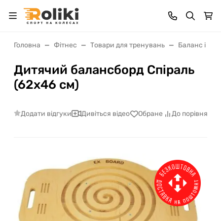
Головна
Фітнес
Товари для тренувань
Баланс і коо
Дитячий балансборд Спіраль
(62х46 см)
Додати відгуки
Дивіться відео
Обране
До порівняння