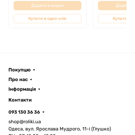
Додати в кошик
Додати в
Купити в один клік
Купити в о
Покупцю
Про нас
Інформація
Контакти
093 130 36 36
shop@roliki.ua
Одеса, вул. Ярослава Мудрого, 11-i (Глушко)