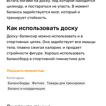
встать ногами на доску, под которой находится
цилиндр, и постараться не упасть. В момент
баланса задействуется мозг, который и
тренирует стойкость.
Как использовать доску
Доску-балансир можно использовать и в
спортивных целях. Она задействует все мышцы
тела, плавно сжигая калории, и придает
стройности фигуре. Хорошо использовать
балансборд в спортивной гимнастике для
восстановления после травм. Наращивая
мышечную массу и хрящевые ткани она
Показать полностью
значительно сокращает процесс реабилитации.
Категории:
Балансборды
Фитнес
Товары для тренировок
Преимущества балансборда
Баланс и координация
Mandala:
Нет аналогов в Украине;