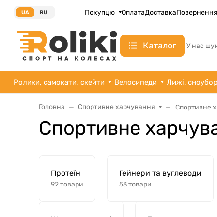
Покупцю
Оплата
Доставка
Поверненн
UA
RU
Каталог
У нас шу
Ролики, самокати, скейти
Велосипеди
Лижі, сноубо
Головна
Спортивне харчування
Спортивне 
Спортивне харчув
Протеїн
Гейнери та вуглеводи
92 товари
53 товари