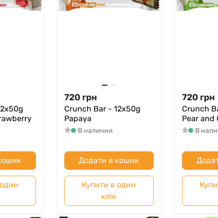
720
грн
720
грн
12x50g
Crunch Bar - 12x50g
Crunch B
rawberry
Papaya
Pear and
В наличии
В нал
 кошик
Додати в кошик
Додат
 один
Купити в один
Купи
клік