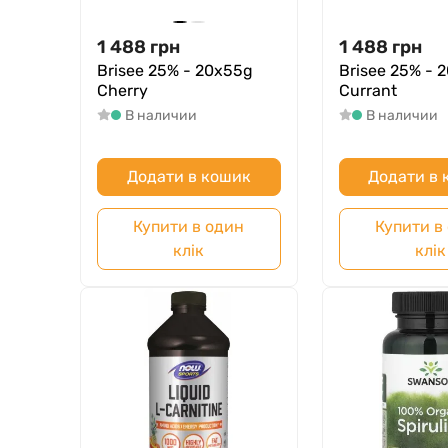
1 488
грн
1 488
грн
Brisee 25% - 20х55g
Brisee 25% - 
Cherry
Currant
В наличии
В наличии
Додати в кошик
Додати в
Купити в один
Купити в
клік
клік