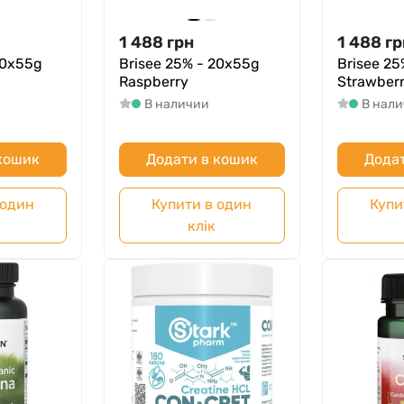
1 488
грн
1 488
гр
20х55g
Brisee 25% - 20х55g
Brisee 25
Raspberry
Strawber
В наличии
В нал
 кошик
Додати в кошик
Додат
 один
Купити в один
Купи
клік