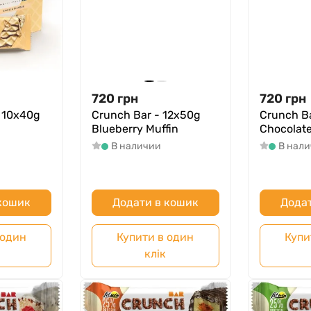
720
грн
720
грн
- 10x40g
Crunch Bar - 12x50g
Crunch B
Blueberry Muffin
Chocolat
В наличии
В нал
 кошик
Додати в кошик
Додат
 один
Купити в один
Купи
клік