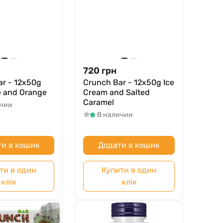
720
грн
ar - 12x50g
Crunch Bar - 12x50g Ice
e and Orange
Cream and Salted
Caramel
ичии
В наличии
и в кошик
Додати в кошик
ти в один
Купити в один
клік
клік