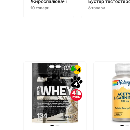
Жироспалювачі
Бустер тестостер
10 товари
6 товари
4
4
4