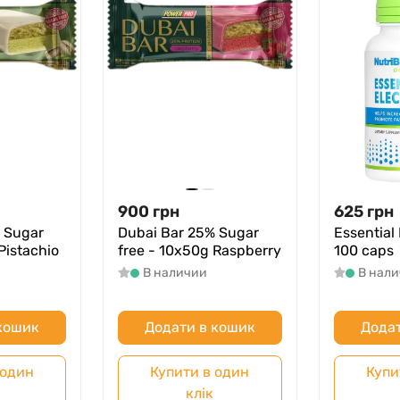
900
грн
625
грн
 Sugar
Dubai Bar 25% Sugar
Essential 
Pistachio
free - 10х50g Raspberry
100 caps
В наличии
В нал
 кошик
Додати в кошик
Додат
 один
Купити в один
Купи
клік