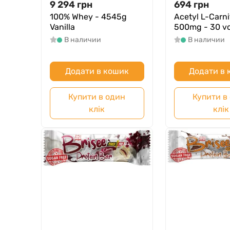
9 294
грн
694
грн
100% Whey - 4545g
Acetyl L-Carni
Vanilla
500mg - 30 v
В наличии
В наличии
Додати в кошик
Додати в
Купити в один
Купити в
клік
клік