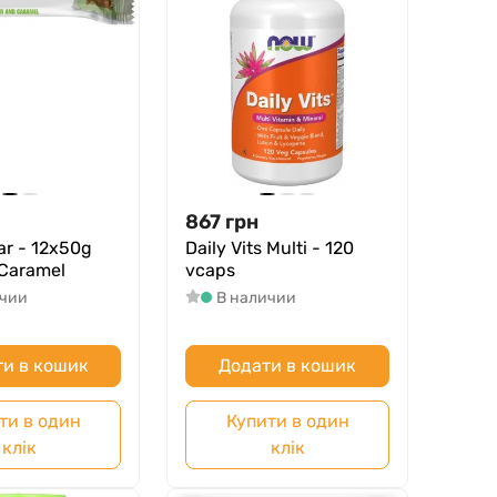
867
грн
ar - 12x50g
Daily Vits Multi - 120
 Caramel
vcaps
ичии
В наличии
и в кошик
Додати в кошик
ти в один
Купити в один
клік
клік