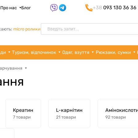
+38
093 130 36 36
я
Про нас
Блог
кають:
micro ролики
рди
Туризм, відпочинок
Одяг, взуття
Рюкзаки, сумки
харчування
ання
Креатин
L-карнітин
Амінокислот
7 товари
21 товари
92 товари