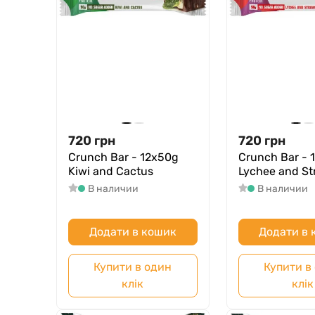
720
грн
720
грн
Crunch Bar - 12x50g
Crunch Bar - 
Kiwi and Cactus
Lychee and St
В наличии
В наличии
Додати в кошик
Додати в
Купити в один
Купити в
клік
клік