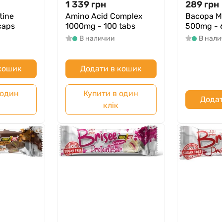
1 339
грн
289
грн
tine
Amino Acid Complex
Bacopa M
caps
1000mg - 100 tabs
500mg - 
В наличии
В нал
 кошик
Додати в кошик
 один
Купити в один
Додат
клік