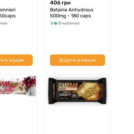
406
грн
onnieri
Betaine Anhydrous
60caps
500mg - 180 caps
ичии
В наличии
и в кошик
Додати в кошик