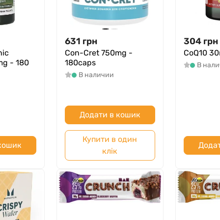
631
грн
304
грн
nic
Con-Cret 750mg -
CoQ10 30
mg - 180
180caps
В нал
В наличии
Додати в кошик
Купити в один
 кошик
Додат
клік