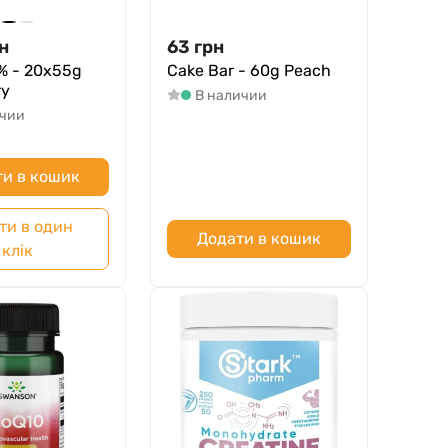
н
63
грн
% - 20х55g
Cake Bar - 60g Peach
ry
В наличии
ичии
и в кошик
ти в один
Додати в кошик
клік