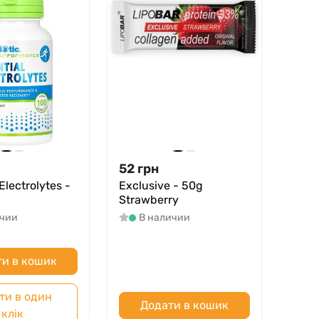
52
грн
Electrolytes -
Exclusive - 50g
Strawberry
ичии
В наличии
и в кошик
ти в один
Додати в кошик
клік