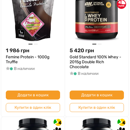
4
1 986
грн
5 420
грн
Femine Protein - 1000g
Gold Standard 100% Whey -
Truffle
2015g Double Rich
Chocolate
В наличии
В наличии
Додати в кошик
Додати в кошик
Купити в один клік
Купити в один клік
4
4