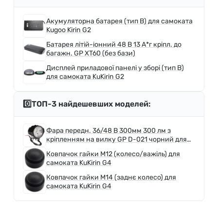
Акумуляторна батарея (тип B) для самоката
Kugoo Kirin G2
Батарея літій-іонний 48 B 13 А*г кріпл. до
багажн. GP XT60 (без бази)
Дисплей приладової панелі у зборі (тип B)
для самоката KuKirin G2
0️⃣ТОП-3 найдешевших моделей:
Фара передн. 36/48 B 300мм 300 лм з
кріпленням на вилку GP D-021 чорний для
електровелосипеда
Ковпачок гайки M12 (колесо/важіль) для
самоката KuKirin G4
Ковпачок гайки M14 (заднє колесо) для
самоката KuKirin G4