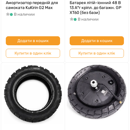
Амортизатор передній для
Батарея літій-іонний 48 B
самоката KuKirin G2 Max
13 А*г кріпл. до багажн. GP
XT60 (без бази)
В наличии
В наличии
Додати в кошик
Додати в кошик
Купити в один клік
Купити в один клік