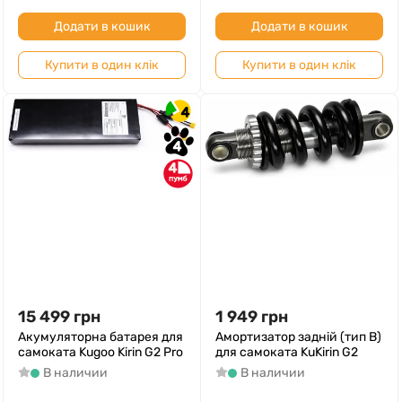
Додати в кошик
Додати в кошик
Купити в один клік
Купити в один клік
4
4
4
15 499
грн
1 949
грн
Акумуляторна батарея для
Амортизатор задній (тип B)
самоката Kugoo Kirin G2 Pro
для самоката KuKirin G2
В наличии
В наличии