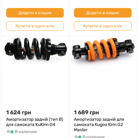
Додати в кошик
Додати в кошик
Купити в один клік
Купити в один клік
1 624
грн
1 689
грн
Амортизатор задній (тип B)
Амортизатор задній для
для самоката KuKirin G4
самоката Kugoo Kirin G2
Master
В наличии
В наличии