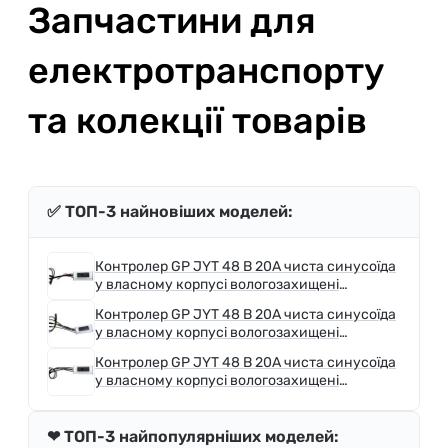
Запчастини для
електротранспорту
та колекції товарів
✅ ТОП-3 найновіших моделей:
Контролер GP JYT 48 B 20А чиста синусоїда
у власному корпусі вологозахищені
роз&#039;єми 920 мм L - 150 мм круїз
Контролер GP JYT 48 B 20А чиста синусоїда
контроль
у власному корпусі вологозахищені
роз&#039;єми 900 мм L - 150 мм круїз
Контролер GP JYT 48 B 20А чиста синусоїда
контроль
у власному корпусі вологозахищені
роз&#039;єми 700 мм L - 150 мм круїз
контроль
❤ ТОП-3 найпопулярніших моделей: