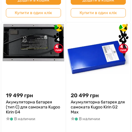
Додати в кошик
Додати в кошик
Купити в один клік
Купити в один клік
4
4
4
4
4
4
19 499
грн
20 499
грн
Акумуляторна батарея
Акумуляторна батарея для
(тип C) для самоката Kugoo
самоката Kugoo Kirin G2
Kirin G4
Max
В наличии
В наличии