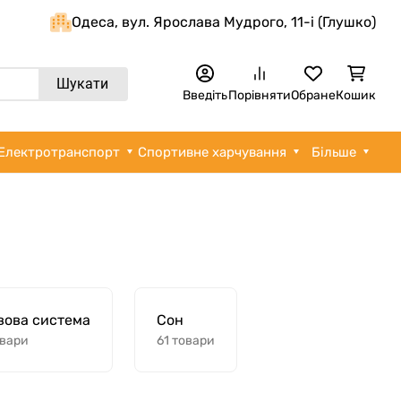
Одеса, вул. Ярослава Мудрого, 11-i (Глушко)
Шукати
Введіть
Порівняти
Обране
Кошик
Електротранспорт
Спортивне харчування
Більше
вова система
Сон
овари
61 товари