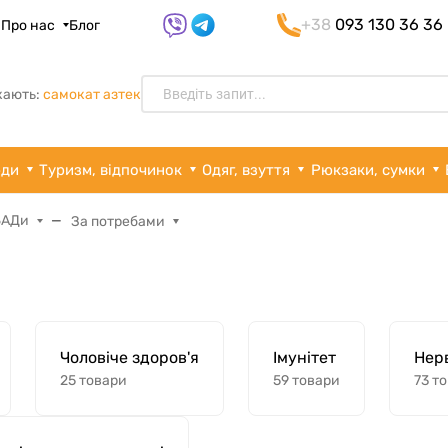
+38
093 130 36 36
я
Про нас
Блог
кають:
самокат азтек
рди
Туризм, відпочинок
Одяг, взуття
Рюкзаки, сумки
 БАДи
За потребами
Чоловіче здоров'я
Імунітет
Нер
25 товари
59 товари
73 т