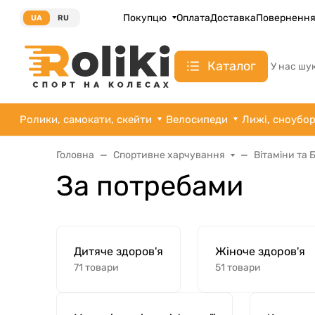
Покупцю
Оплата
Доставка
Поверненн
UA
RU
Каталог
У нас шу
Ролики, самокати, скейти
Велосипеди
Лижі, сноубо
Головна
Спортивне харчування
Вітаміни та
За потребами
Дитяче здоров'я
Жіноче здоров'я
71 товари
51 товари