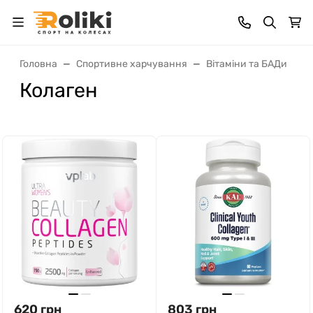
Головна
Спортивне харчування
Вітаміни та БАДи
К
Колаген
620
грн
803
грн