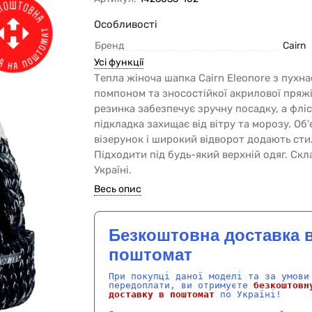
Особливості
Бренд
Cairn
Усі функції
Тепла жіноча шапка Cairn Eleonore з пухн
помпоном та зносостійкої акрилової пряж
резинка забезпечує зручну посадку, а флі
підкладка захищає від вітру та морозу. Об
візерунок і широкий відворот додають сти
Підходити під будь-який верхній одяг. Скл
Україні.
Весь опис
Безкоштовна доставка 
поштомат
При покупці даної моделі та за умови
передоплати, ви отримуєте
безкоштовн
доставку в поштомат
по Україні!