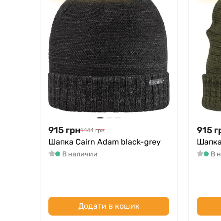
915
грн
915
г
1 144
грн
Шапка Cairn Adam black-grey
Шапка 
В наличии
В 
Додати в кошик