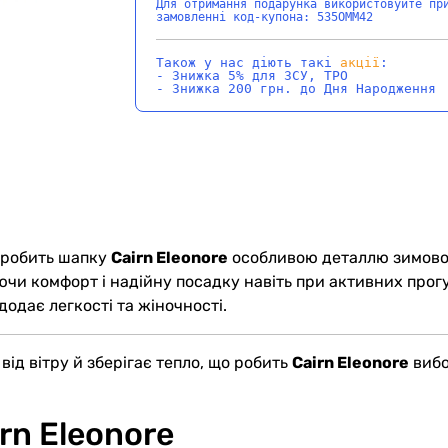
Для отримання подарунка використовуйте пр
замовленні код-купона: 535OMM42
Також у нас діють такі
акції
:
- Знижка 5% для ЗСУ, ТРО
- Знижка 200 грн. до Дня Народження
в робить шапку
Cairn Eleonore
особливою деталлю зимовог
уючи комфорт і надійну посадку навіть при активних прог
одає легкості та жіночності.
ід вітру й зберігає тепло, що робить
Cairn Eleonore
вибо
rn Eleonore