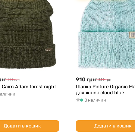
рн
910
грн
1 144
грн
1 820
грн
Cairn Adam forest night
Шапка Picture Organic M
для жінок cloud blue
наличии
В наличии
Додати в кошик
Додати в кошик