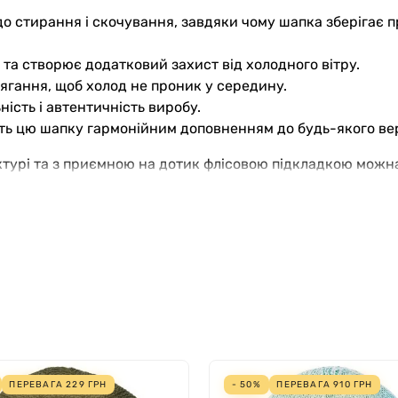
до стирання і скочування, завдяки чому шапка зберігає 
 та створює додатковий захист від холодного вітру.
ягання, щоб холод не проник у середину.
ість і автентичність виробу.
ь цю шапку гармонійним доповненням до будь-якого верх
ктурі та з приємною на дотик флісовою підкладкою можна
в допоможе створити теплий та стильний зимовий образ.
ПЕРЕВАГА
229
ГРН
- 50%
ПЕРЕВАГА
910
ГРН