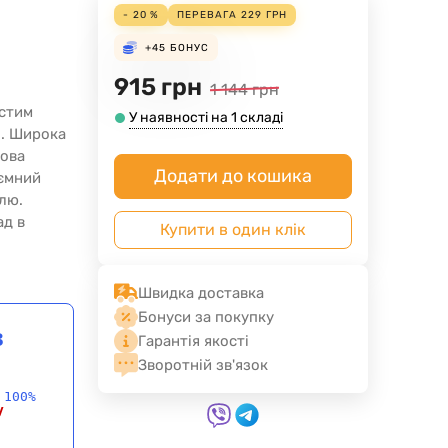
- 20 %
ПЕРЕВАГА
229
ГРН
+45
БОНУС
915
грн
1 144
грн
астим
У наявності на 1 складі
і. Широка
сова
Додати до кошика
'ємний
лю.
ад в
Купити в один клік
Швидка доставка
Бонуси за покупку
в
Гарантія якості
Зворотній зв'язок
 100%
у