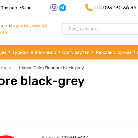
+38
093 130 36 36
я
Про нас
Блог
кають:
купити дитячий
київ
рди
Туризм, відпочинок
Одяг, взуття
Рюкзаки, сумки
рфи
Шапка Cairn Eleonore black-grey
ore black-grey
Артикул:
1426035-102