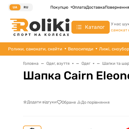
Покупцю
Оплата
Доставка
Поверненн
UA
RU
У нас шу
Каталог
самокат 
Ролики, самокати, скейти
Велосипеди
Лижі, сноубо
Головна
Одяг, взуття
Одяг
Шапки та ша
Шапка Cairn Eleon
Додати відгуки
Обране
До порівняння