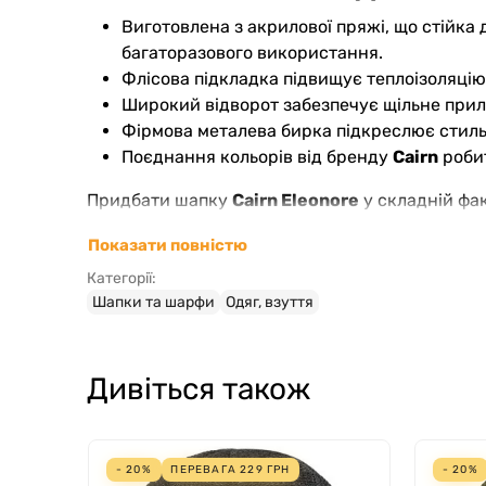
Виготовлена з акрилової пряжі, що стійка 
багаторазового використання.
Флісова підкладка підвищує теплоізоляцію
Широкий відворот забезпечує щільне прил
Фірмова металева бирка підкреслює стильн
Поєднання кольорів від бренду
Cairn
робит
Придбати шапку
Cairn Eleonore
у складній фа
(roliki.ua), де широкий асортимент аксесуарі
Показати повністю
Категорії:
Шапки та шарфи
Одяг, взуття
Дивіться також
- 20%
ПЕРЕВАГА
229
ГРН
- 20%