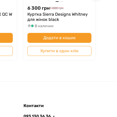
6 300
грн
14 9
9 000
грн
X QC W
Куртка Sierra Designs Whitney
Чере
для жінок black
RULE
В наличии
В
Додати в кошик
Купити в один клік
Контакти
093 130 36 36