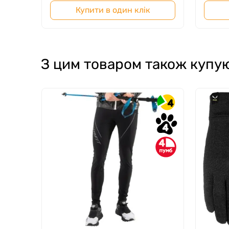
Купити в один клік
З цим товаром також купу
4
4
4