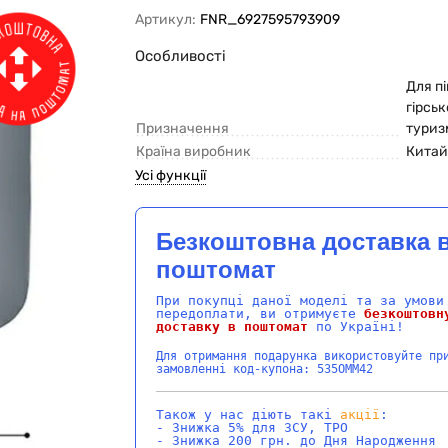
Артикул:
FNR_6927595793909
Особливості
Для п
гірськ
Призначення
туриз
Країна виробник
Кита
Усі функції
Безкоштовна доставка 
поштомат
При покупці даної моделі та за умови
передоплати, ви отримуєте
безкоштовн
доставку в поштомат
по Україні!
Для отримання подарунка використовуйте пр
замовленні код-купона: 535OMM42
Також у нас діють такі
акції
:
- Знижка 5% для ЗСУ, ТРО
- Знижка 200 грн. до Дня Народження