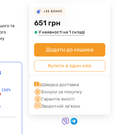
+32
БОНУС
651
грн
ішого та
ого
У наявності на 1 складі
му
й
Додати до кошика
Купити в один клік
в
Швидка доставка
 100%
Бонуси за покупку
у
Гарантія якості
Зворотній зв'язок
и