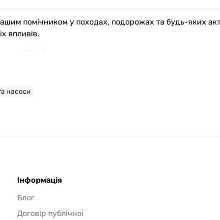
 вашим помічником у походах, подорожах та будь-яких ак
х впливів.
носостійкий;
 та насоси
та герметичності;
для збереження речей;
у.
Інформація
Блог
Договір публічної