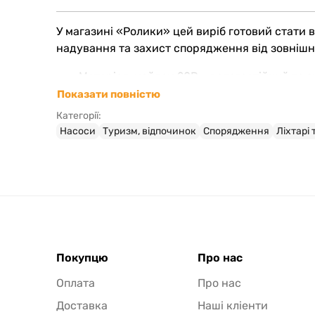
У магазині «Ролики» цей виріб готовий стати
надування та захист спорядження від зовнішні
Матеріал: нейлон 20D – вологостійкий та з
Розмір у розкладеному стані: 80 х 43 см;
Показати повністю
Компактний складений розмір: 48 х 13 см;
Категорії:
Вага: 70 г;
Насоси
Туризм, відпочинок
Спорядження
Ліхтарі
Клапан із захисною кришкою для чистоти 
Можливість використання як гермомішка 
Зручна ручка – переноска без дискомфорт
Покупцю
Про нас
Оплата
Про нас
Доставка
Наші кліенти