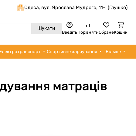
Одеса, вул. Ярослава Мудрого, 11-i (Глушко)
Шукати
Введіть
Порівняти
Обране
Кошик
Електротранспорт
Спортивне харчування
Більше
адування матраців