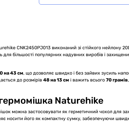
rehike CNK2450PJ013 виконаний зі стійкого нейлону 20D,
ть для більшості популярних надувних виробів і захище
0 на 43 см
, що дозволяє швидко і без зайвих зусиль нап
ається до розмірів
48 на 13 см
і важить всього
70 грамів
гермомішка Naturehike
шок можна застосовувати як герметичний чохол для захис
яє носити його як компактну сумку, забезпечуючи швидк