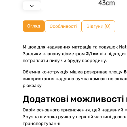
Огляд
Особливості
Відгуки (0)
Мішок для надування матраців та подушок Natu
Завдяки клапану діаметром
2,1 см
він підходи
потрапляти пилу чи бруду всередину.
Об’ємна конструкція мішка розкриває площу
8
використання надувна сумка компактно склад
рюкзаку.
Додаткові можливості 
Окрім основного призначення, цей надувний мі
Зручна широка ручка у верхній частині дозвол
транспортуванні.