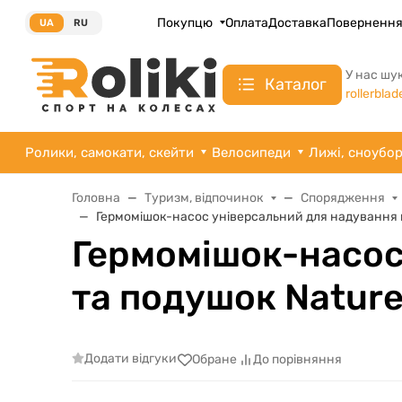
Покупцю
Оплата
Доставка
Поверненн
UA
RU
У нас шу
Каталог
rollerblad
Ролики, самокати, скейти
Велосипеди
Лижі, сноубо
Головна
Туризм, відпочинок
Спорядження
Гермомішок-насос універсальний для надування м
Гермомішок-насос
та подушок Nature
Додати відгуки
Обране
До порівняння