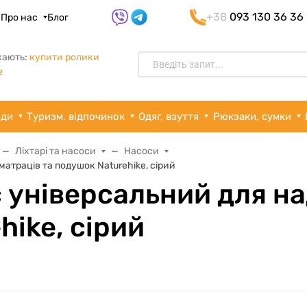
+38
093 130 36 36
я
Про нас
Блог
кають:
купити ролики
e
рди
Туризм, відпочинок
Одяг, взуття
Рюкзаки, сумки
Ліхтарі та насоси
Насоси
атраців та подушок Naturehike, сірий
 універсальний для н
hike, сірий