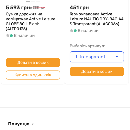
5 593
грн
451
грн
6 355
грн
Сумка дорожня на
Гермоупаковка Active
коліщатках Active Leisure
Leisure NAUTIC DRY-BAG A4
GLOBE 80 L Black
S Transparant (ALAC0066)
(ALTP0136)
В наличии
В наличии
Виберіть артикул:
L transparant
Додати в кошик
Додати в кошик
Купити в один клік
Покупцю