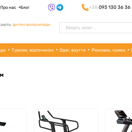
+38
093 130 36 36
я
Про нас
Блог
кають:
дитячі велосипеди
рди
Туризм, відпочинок
Одяг, взуття
Рюкзаки, сумки
™