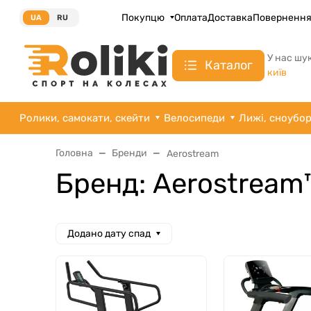
Покупцю
Оплата
Доставка
Поверненн
UA
RU
У нас шу
Каталог
київ
Ролики, самокати, скейти
Велосипеди
Лижі, сноубо
Головна
Бренди
Aerostream
Бренд: Aerostream
Додано дату спад