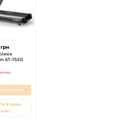
грн
оріжка
am AT-755G
аличии
и в кошик
ти в один
клік