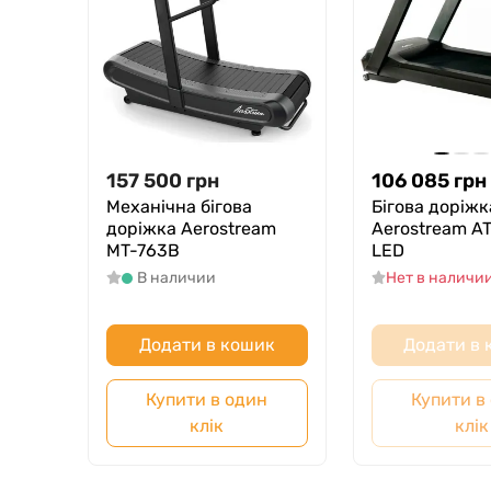
157 500
грн
106 085
грн
Механічна бігова
Бігова доріжк
доріжка Aerostream
Aerostream A
MT-763B
LED
В наличии
Нет в наличи
Додати в кошик
Додати в
Купити в один
Купити в
клік
клік