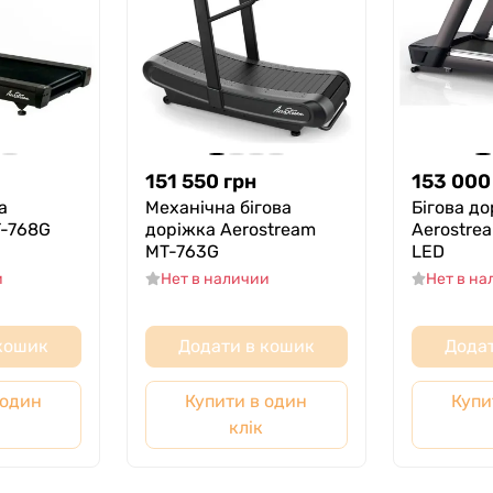
151 550
грн
153 000
а
Механічна бігова
Бігова д
T-768G
доріжка Aerostream
Aerostre
MT-763G
LED
и
Нет в наличии
Нет в н
 кошик
Додати в кошик
Додат
 один
Купити в один
Купи
клік