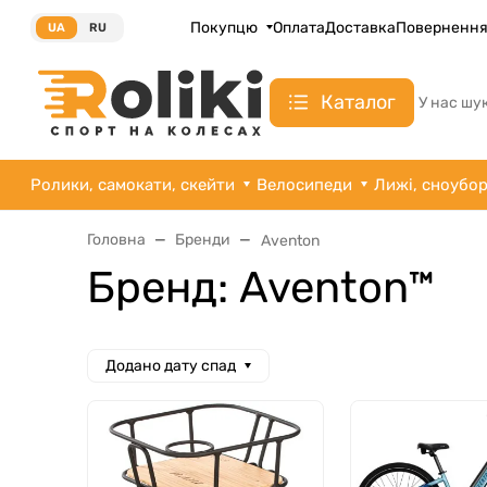
Покупцю
Оплата
Доставка
Поверненн
UA
RU
Каталог
У нас шу
Ролики, самокати, скейти
Велосипеди
Лижі, сноубо
Головна
Бренди
Aventon
Бренд: Aventon™
Додано дату спад