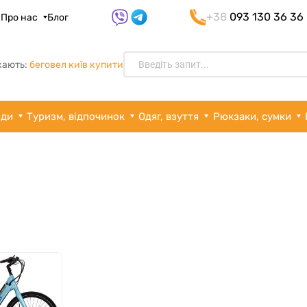
+38
093 130 36 36
я
Про нас
Блог
кають:
беговел київ купити
рди
Туризм, відпочинок
Одяг, взуття
Рюкзаки, сумки