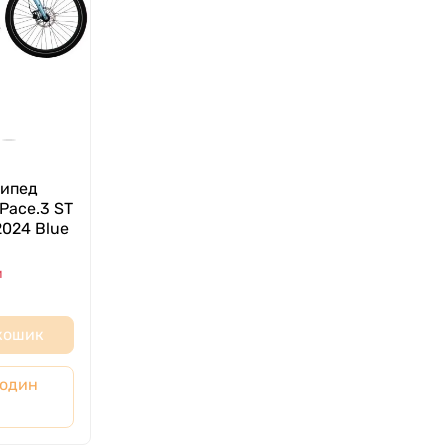
сипед
 Pace.3 ST
2024 Blue
и
 кошик
 один