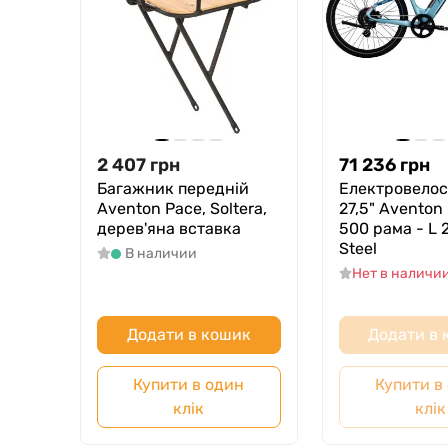
2 407
грн
71 236
грн
Багажник передній
Електровело
Aventon Pace, Soltera,
27,5" Aventon
дерев'яна вставка
500 рама - L 
Steel
В наличии
Нет в наличи
Додати в кошик
Додати в
Купити в один
Купити в
клік
клік