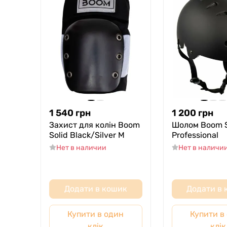
1 540
грн
1 200
грн
Захист для колін Boom
Шолом Boom S
Solid Black/Silver M
Professional
Нет в наличии
Нет в наличи
Додати в кошик
Додати в
Купити в один
Купити в
клік
клік