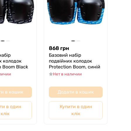
868
грн
набір
Базовий набір
х колодок
подвійних колодок
n Boom Black
Protection Boom, синій
аличии
Нет в наличии
и в кошик
Додати в кошик
ти в один
Купити в один
клік
клік