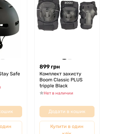
899
грн
tay Safe
Комплект захисту
Boom Classic PLUS
tripple Black
и
Нет в наличии
 кошик
Додати в кошик
 один
Купити в один
клік