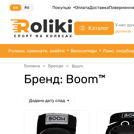
Покупцю
Оплата
Доставка
Поверненн
UA
RU
У нас шу
Каталог
роликів
Ролики, самокати, скейти
Велосипеди
Лижі, сноубо
Головна
Бренди
Boom
Бренд: Boom™
Додано дату спад