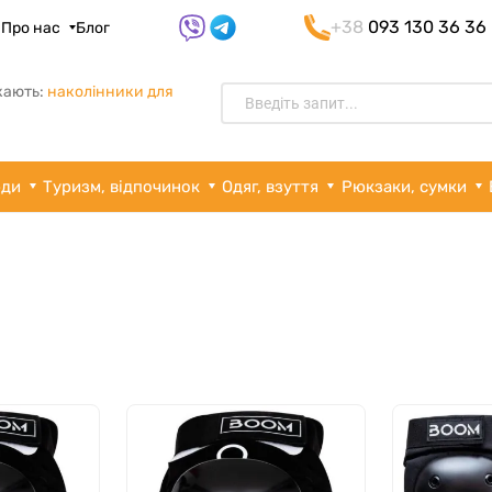
+38
093 130 36 36
я
Про нас
Блог
кають:
наколінники для
рди
Туризм, відпочинок
Одяг, взуття
Рюкзаки, сумки