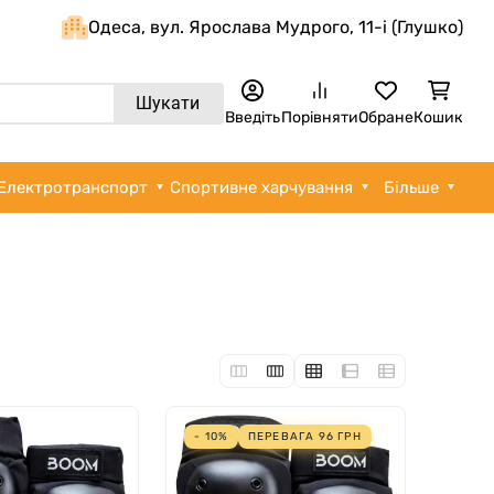
Одеса, вул. Ярослава Мудрого, 11-i (Глушко)
Шукати
Введіть
Порівняти
Обране
Кошик
Електротранспорт
Спортивне харчування
Більше
- 10%
ПЕРЕВАГА
96
ГРН