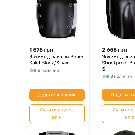
1 575
грн
2 655
грн
Захист для колін Boom
Захист для к
Solid Black/Silver L
Shockproof Bl
S
В наличии
В наличии
Додати в кошик
Додати в
Купити в один
Купити в
клік
клік