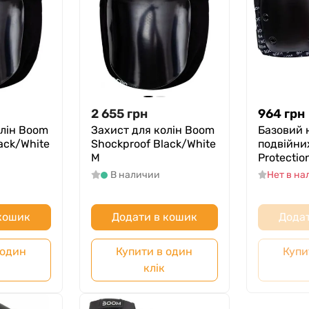
2 655
грн
964
грн
олін Boom
Захист для колін Boom
Базовий 
ack/White
Shockproof Black/White
подвійни
M
Protectio
В наличии
Нет в н
 кошик
Додати в кошик
Додат
 один
Купити в один
Купи
клік