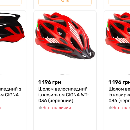
клік
1 196
грн
1 196
гр
педний з
Шолом велосипедний
Шолом в
ом CIGNA
із козирком СIGNA WT-
із козир
036 (червоний)
036 (чер
и
Нет в наличии
Нет в н