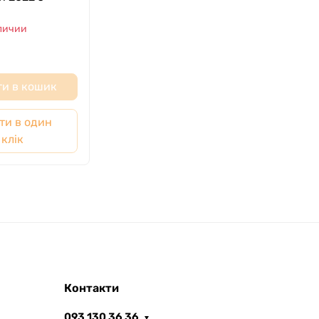
м
аличии
и в кошик
ти в один
клік
Контакти
093 130 36 36