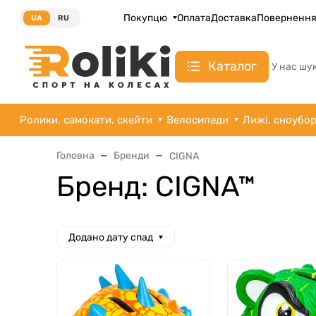
Покупцю
Оплата
Доставка
Поверненн
UA
RU
Каталог
У нас шу
Ролики, самокати, скейти
Велосипеди
Лижі, сноубо
Головна
Бренди
CIGNA
Бренд: CIGNA™
Додано дату спад