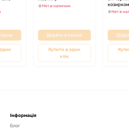
козирко
Нет в наличии
и
Нет в н
 кошик
Додати в кошик
Додат
 один
Купити в один
Купи
клік
Інформація
Блог