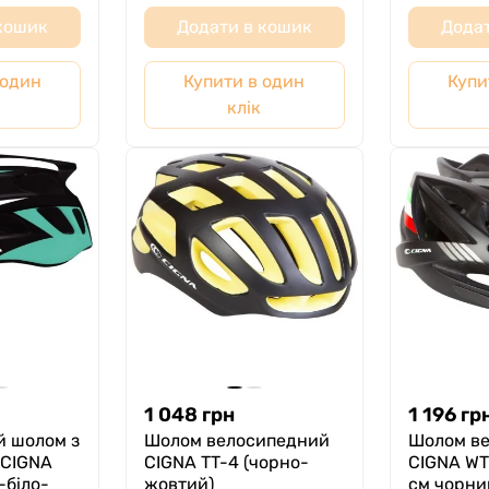
 кошик
Додати в кошик
Додат
 один
Купити в один
Купи
клік
1 048
грн
1 196
гр
 шолом з
Шолом велосипедний
Шолом в
 СIGNA
СIGNA TT-4 (чорно-
CIGNA WT
-біло-
жовтий)
см чорни