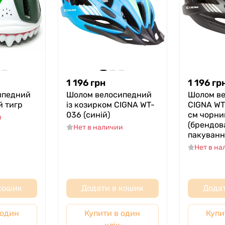
1 196
грн
1 196
гр
ипедний
Шолом велосипедний
Шолом в
й тигр
із козирком СIGNA WT-
CIGNA WT
036 (синій)
см чорни
и
(брендов
Нет в наличии
пакуванн
Нет в н
 кошик
Додати в кошик
Додат
 один
Купити в один
Купи