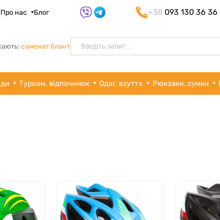
+38
093 130 36 36
я
Про нас
Блог
кають:
самокат блант
рди
Туризм, відпочинок
Одяг, взуття
Рюкзаки, сумки