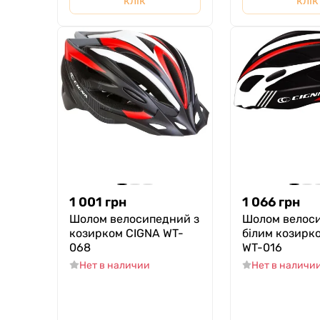
клік
клік
1 001
грн
1 066
грн
Шолом велосипедний з
Шолом велоси
козирком CIGNA WT-
білим козирк
068
WT-016
Нет в наличии
Нет в наличи