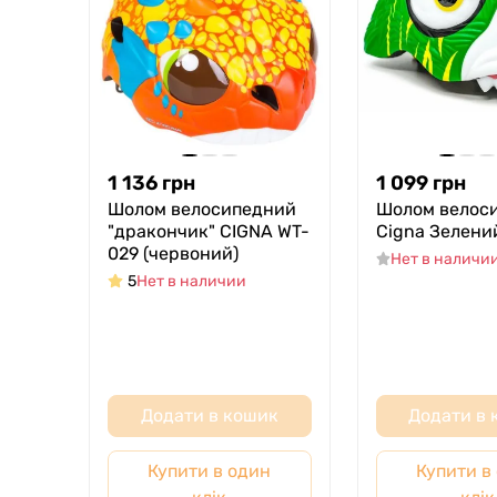
1 136
грн
1 099
грн
Шолом велосипедний
Шолом велос
"дракончик" СIGNA WT-
Cigna Зелени
029 (червоний)
Нет в наличи
5
Нет в наличии
Додати в кошик
Додати в
Купити в один
Купити в