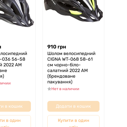
н
910
грн
елосипедний
Шолом велосипедний
-036 56-58
CIGNA WT-068 58-61
й 2022 AM
см чорно-біло-
ане
салатний 2022 AM
я)
(брендоване
пакування)
аличии
Нет в наличии
и в кошик
Додати в кошик
ти в один
Купити в один