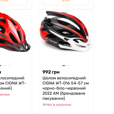
клік
клік
н
992
грн
елосипедний
Шолом велосипедний
ком СIGNA WT-
CIGNA WT-016 54-57 см
воний)
чорно-біло-червоний
2022 AM (брендоване
аличии
пакування)
Нет в наличии