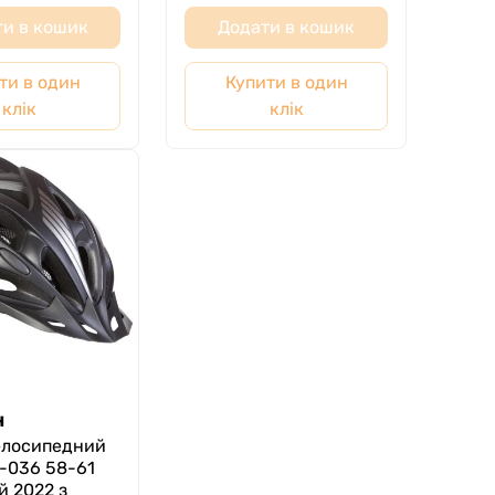
и в кошик
Додати в кошик
ти в один
Купити в один
клік
клік
н
елосипедний
-036 58-61
й 2022 з