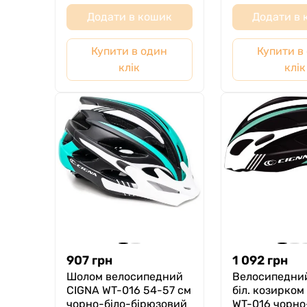
Додати в кошик
Додати в
Купити в один
Купити в
клік
клік
907
грн
1 092
грн
Шолом велосипедний
Велосипедний
CIGNA WT-016 54-57 см
біл. козирком
чорно-біло-бiрюзовий
WT-016 чорно