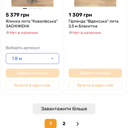
5 379
грн
1 309
грн
Ялинка лита "Ковалівська"
Гірлянда "Віденська" лита
ЗАСНІЖЕНА
2,5 м Блакитна
Нет в наличии
Нет в наличии
Виберіть артикул:
1,8 м
Додати в кошик
Додати в кошик
Купити в один клік
Купити в один клік
Завантажити більше
1
2
Next page