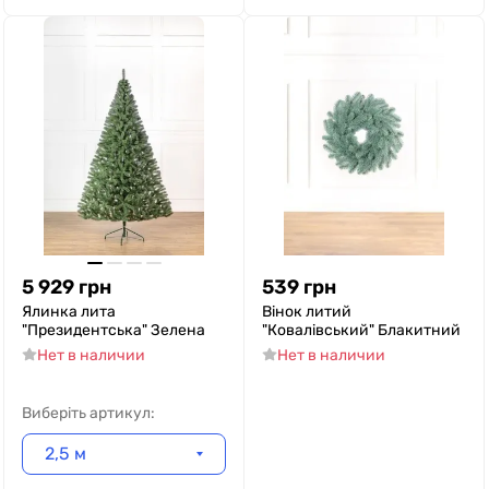
5 929
грн
539
грн
Ялинка лита
Вінок литий
"Президентська" Зелена
"Ковалівський" Блакитний
Нет в наличии
Нет в наличии
Виберіть артикул:
2,5 м