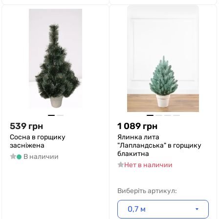
539
грн
1 089
грн
Сосна в горщику
Ялинка лита
засніжена
"Лапландська" в горщику
блакитна
В наличии
Нет в наличии
Виберіть артикул:
0,7 м