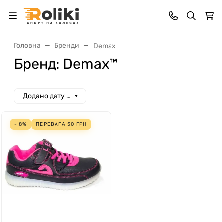
Головна
Бренди
Demax
Бренд: Demax™
Додано дату спад
- 8%
ПЕРЕВАГА
50
ГРН