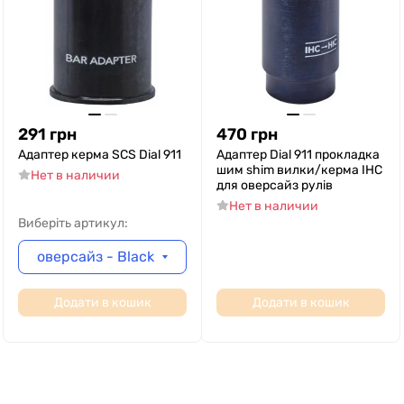
291
грн
470
грн
Адаптер керма SCS Dial 911
Адаптер Dial 911 прокладка
шим shim вилки/керма IHC
Нет в наличии
для оверсайз рулів
Нет в наличии
Виберіть артикул:
оверсайз - Black
Додати в кошик
Додати в кошик