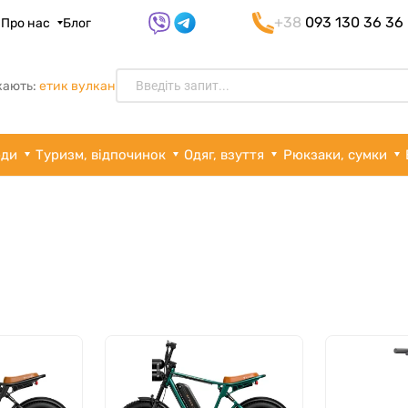
+38
093 130 36 36
я
Про нас
Блог
кають:
етик вулкан
рди
Туризм, відпочинок
Одяг, взуття
Рюкзаки, сумки