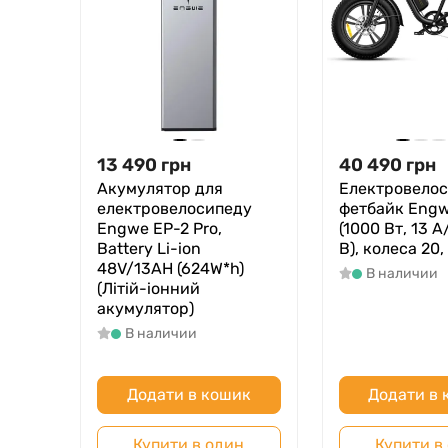
13 490
грн
40 490
грн
Акумулятор для
Електровело
електровелосипеду
фетбайк Eng
Engwe EP-2 Pro,
(1000 Вт, 13 А
Battery Li-ion
В), колеса 20
48V/13AH (624W*h)
В наличии
(Літій-іонний
акумулятор)
В наличии
Додати в кошик
Додати в
Купити в один
Купити в