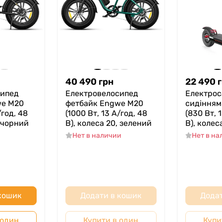
40 490
грн
22 490
сипед
Електровелосипед
Електрос
we M20
фетбайк Engwe M20
сидінням
/год, 48
(1000 Вт, 13 А/год, 48
(830 Вт, 
, чорний
В), колеса 20, зелений
В), колес
Нет в наличии
Нет в н
 кошик
Додати в кошик
Додат
 один
Купити в один
Купи