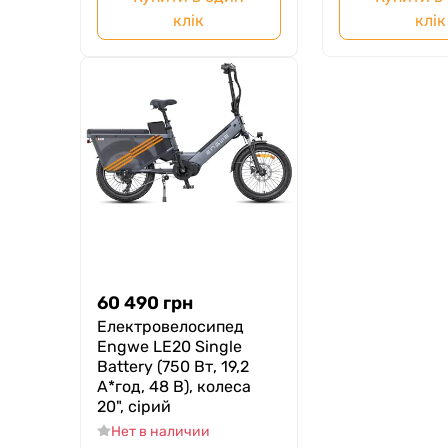
клік
клік
60 490
грн
Електровелосипед
Engwe LE20 Single
Battery (750 Вт, 19,2
А*год, 48 В), колеса
20", сірий
Нет в наличии