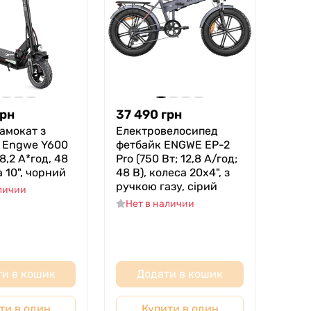
грн
37 490
грн
амокат з
Електровелосипед
 Engwe Y600
фетбайк ENGWE EP-2
18,2 А*год, 48
Pro (750 Вт; 12,8 А/год;
а 10", чорний
48 В), колеса 20х4", з
ручкою газу, сірий
аличии
Нет в наличии
и в кошик
Додати в кошик
ти в один
Купити в один