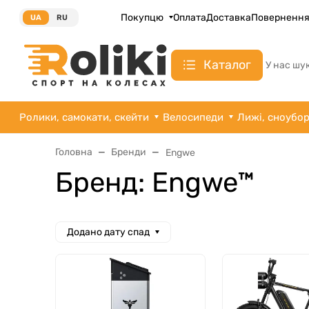
Покупцю
Оплата
Доставка
Поверненн
UA
RU
Каталог
У нас шу
Ролики, самокати, скейти
Велосипеди
Лижі, сноубо
Головна
Бренди
Engwe
Бренд: Engwe™
Додано дату спад