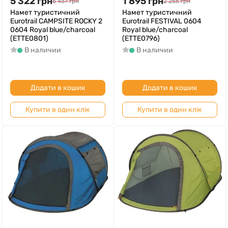
5 322
грн
1 895
грн
6 437
грн
2 255
грн
Намет туристичний
Намет туристичний
Eurotrail CAMPSITE ROCKY 2
Eurotrail FESTIVAL 0604
0604 Royal blue/charcoal
Royal blue/charcoal
(ETTE0801)
(ETTE0796)
В наличии
В наличии
Додати в кошик
Додати в кошик
Купити в один клік
Купити в один клік