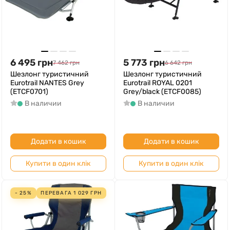
6 495
грн
5 773
грн
7 462
грн
6 642
грн
Шезлонг туристичний
Шезлонг туристичний
Eurotrail NANTES Grey
Eurotrail ROYAL 0201
(ETCF0701)
Grey/black (ETCF0085)
В наличии
В наличии
Додати в кошик
Додати в кошик
Купити в один клік
Купити в один клік
- 25%
ПЕРЕВАГА
1 029
ГРН