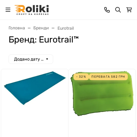
Головна
Бренди
Eurotrail
Бренд: Eurotrail™
Додано дату спад
- 32%
ПЕРЕВАГА
582
ГРН