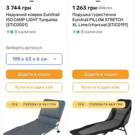
3 744
грн
1 263
грн
1 845
грн
Надувний коврик Eurotrail
Подушка туристична
ISO CAMP LIGHT Turquoise
Eurotrail PILLOW STRETCH
(ETIC0001)
XL Lime/charcoal (ETIC0191)
В наличии
В наличии
Виберіть артикул:
198 x 63 x 6 см
Додати в кошик
Додати в кошик
Купити в один клік
Купити в один клік
- 13%
ПЕРЕВАГА
967
ГРН
- 13%
ПЕРЕВАГА
869
ГРН