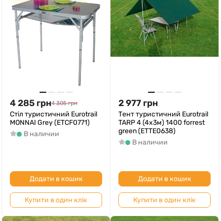
4 285
грн
2 977
грн
4 305
грн
Стіл туристичний Eurotrail
Тент туристичний Eurotrail
MONNAI Grey (ETCF0771)
TARP 4 (4x3м) 1400 forrest
green (ETTE0638)
В наличии
В наличии
Додати в кошик
Додати в кошик
Купити в один клік
Купити в один клік