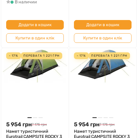
В наличии
Додати в кошик
Додати в кошик
Купити в один клік
Купити в один клік
- 17%
ПЕРЕВАГА
1 221
ГРН
- 17%
ПЕРЕВАГА
1 221
ГРН
5 954
грн
5 954
грн
7 175
грн
7 175
грн
Намет туристичний
Намет туристичний
Eurotrail CAMPSITE ROCKY 3
Eurotrail CAMPSITE ROCKY 3