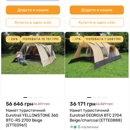
Додати в кошик
Додати в кошик
Купити в один клік
Купити в один клік
- 20%
ПЕРЕВАГА
13 751
ГРН
- 17%
ПЕРЕВАГА
7 658
ГРН
56 646
грн
36 171
грн
70 397
грн
43 829
грн
Намет туристичний
Намет туристичний
Eurotrail YELLOWSTONE 360
Eurotrail GEORGIA BTC 2704
BTC-RS 2700 Beige
Beige/charcoal (ETTE0888)
(ETTE0961)
В наличии