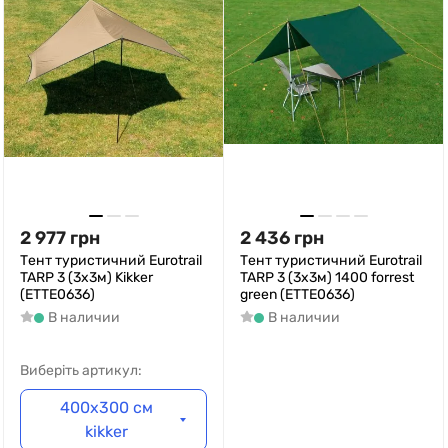
2 977
грн
2 436
грн
Тент туристичний Eurotrail
Тент туристичний Eurotrail
TARP 3 (3x3м) Kikker
TARP 3 (3x3м) 1400 forrest
(ETTE0636)
green (ETTE0636)
В наличии
В наличии
Виберіть артикул:
400х300 см
kikker