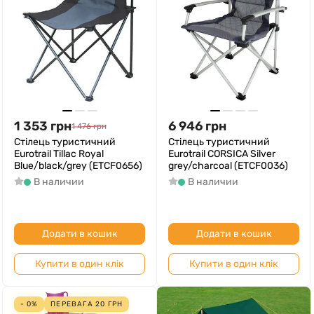
1 353
грн
6 946
грн
1 476
грн
Cтілець туристичний
Cтілець туристичний
Eurotrail Tillac Royal
Eurotrail CORSICA Silver
Blue/black/grey (ETCF0656)
grey/charcoal (ETCF0036)
В наличии
В наличии
Додати в кошик
Додати в кошик
Купити в один клік
Купити в один клік
- 0%
ПЕРЕВАГА
20
ГРН