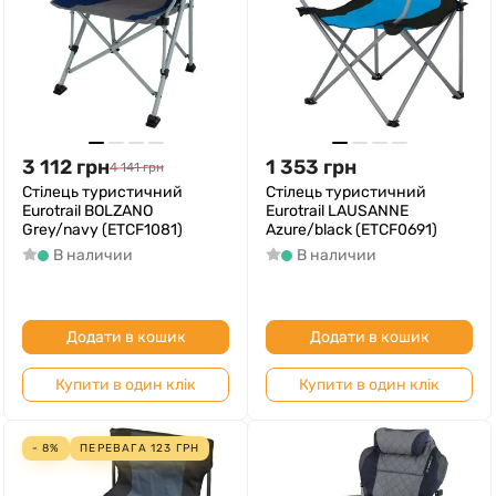
3 112
грн
1 353
грн
4 141
грн
Cтілець туристичний
Cтілець туристичний
Eurotrail BOLZANO
Eurotrail LAUSANNE
Grey/navy (ETCF1081)
Azure/black (ETCF0691)
В наличии
В наличии
Додати в кошик
Додати в кошик
Купити в один клік
Купити в один клік
- 8%
ПЕРЕВАГА
123
ГРН