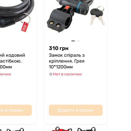
310
грн
ий кодовий
Замок спіраль з
застібкою.
кріплення. Грея
000мм
10*1200мм
аличии
Нет в наличии
и в кошик
Додати в кошик