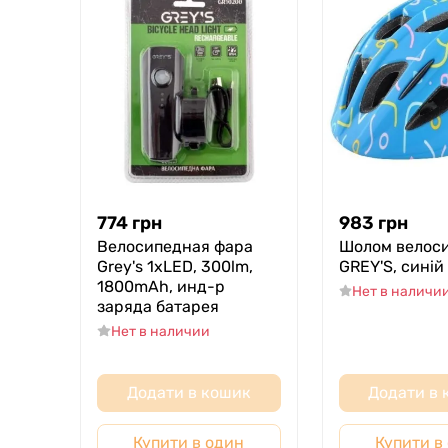
774
грн
983
грн
Велосипедная фара
Шолом велос
Grey's 1xLED, 300lm,
GREY'S, синій
1800mAh, инд-р
Нет в наличи
заряда батарея
Нет в наличии
Додати в кошик
Додати в
Купити в один
Купити в