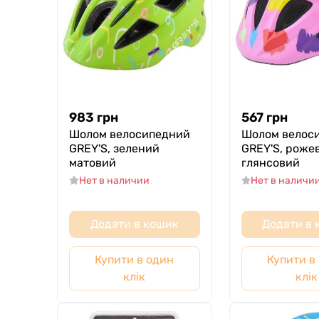
983
грн
567
грн
Шолом велосипедний
Шолом велос
GREY'S, зелений
GREY'S, роже
матовий
глянсовий
Нет в наличии
Нет в наличи
Додати в кошик
Додати в
Купити в один
Купити в
клік
клік