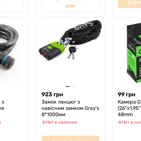
Додат
клік
923
грн
99
грн
 з
Замок ланцюг з
Камера Gr
ея
навісним замком Gray's
(26"x1,95"
8*1000мм
48mm
и
Нет в наличии
Нет в н