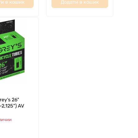
и в кошик
Додати в кошик
ey's 26"
-2,125") AV
аличии