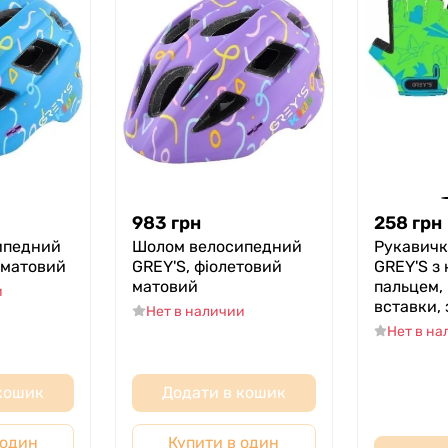
983
грн
258
грн
ипедний
Шолом велосипедний
Рукавичк
 матовий
GREY'S, фіолетовий
GREY'S з
матовий
пальцем, 
и
вставки,
Нет в наличии
Нет в н
 кошик
Додати в кошик
 один
Купити в один