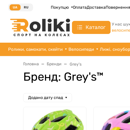
Покупцю
Оплата
Доставка
Поверненн
UA
RU
У нас шу
Каталог
велосипе
Ролики, самокати, скейти
Велосипеди
Лижі, сноубо
Головна
Бренди
Grey's
Бренд: Grey's™
Додано дату спад