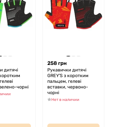
258
грн
и дитячі
Рукавички дитячі
 коротким
GREY'S з коротким
гелеві
пальцем, гелеві
 зелено-чорні
вставки, червоно-
чорні
аличии
Нет в наличии