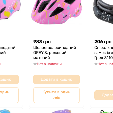
983
грн
206
грн
ипедний
Шолом велосипедний
Спіральн
вий
GREY'S, рожевий
замок із 
матовий
Грея 8*1
и
Нет в наличии
Нет в н
 кошик
Додати в кошик
 один
Купити в один
Додат
клік