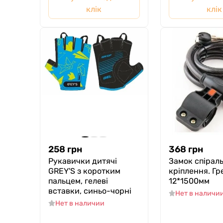
клік
клік
258
грн
368
грн
Рукавички дитячі
Замок спіраль
GREY'S з коротким
кріплення. Гр
пальцем, гелеві
12*1500мм
вставки, синьо-чорні
Нет в наличи
Нет в наличии