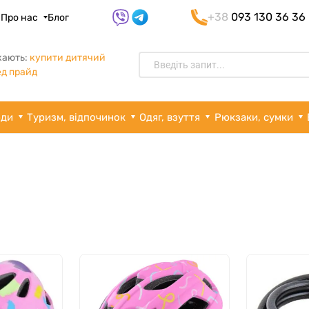
+38
093 130 36 36
я
Про нас
Блог
кають:
купити дитячий
д прайд
рди
Туризм, відпочинок
Одяг, взуття
Рюкзаки, сумки