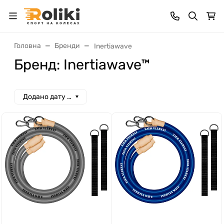
Головна
Бренди
Inertiawave
Бренд: Inertiawave™
Додано дату спад