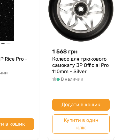
1 568
грн
 Rice Pro -
Колесо для трюкового
самокату JP Official Pro
110mm - Silver
ичии
В наличии
Додати в кошик
Купити в один
и в кошик
клік