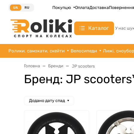
Покупцю
Оплата
Доставка
Поверненн
UA
RU
Каталог
У нас шу
Ролики, самокати, скейти
Велосипеди
Лижі, сноубо
Головна
Бренди
JP scooters
Бренд: JP scooters
Додано дату спад