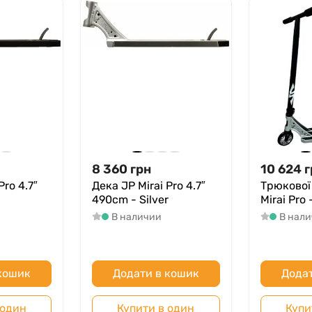
8 360
грн
10 624
г
Pro 4.7″
Дека JP Mirai Pro 4.7″
Трюкової
490cm - Silver
Mirai Pro 
В наличии
В нал
 кошик
Додати в кошик
Додат
 один
Купити в один
Купи