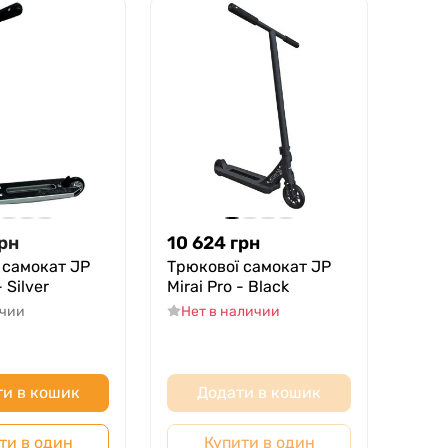
рн
10 624
грн
 самокат JP
Трюкової самокат JP
- Silver
Mirai Pro - Black
ичии
Нет в наличии
и в кошик
Додати в кошик
ти в один
Купити в один