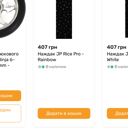
407
грн
407
грн
рюкового
Наждак JP Rice Pro -
Наждак JP
inja 6-
Rainbow
White
mm -
В наличии
В нал
 кошик
 один
Додати в кошик
Додат