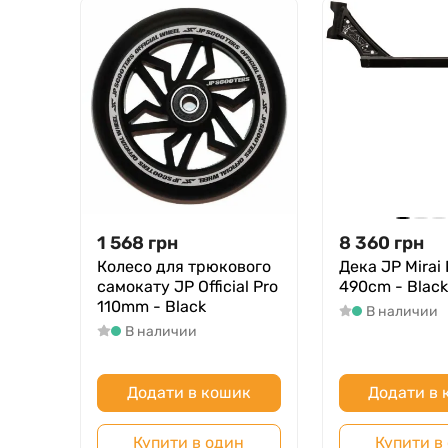
1 568
грн
8 360
грн
Колесо для трюкового
Дека JP Mirai 
самокату JP Official Pro
490cm - Black
110mm - Black
В наличии
В наличии
Додати в кошик
Додати в
Купити в один
Купити в