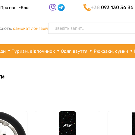
+38
093 130 36 36
я
Про нас
Блог
кають:
самокат лонгвей
рди
Туризм, відпочинок
Одяг, взуття
Рюкзаки, сумки
™