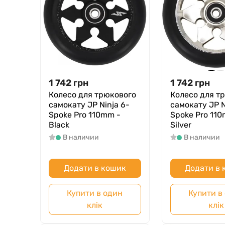
1 742
грн
1 742
грн
Колесо для трюкового
Колесо для т
самокату JP Ninja 6-
самокату JP N
Spoke Pro 110mm -
Spoke Pro 110
Black
Silver
В наличии
В наличии
Додати в кошик
Додати в
Купити в один
Купити в
клік
клік