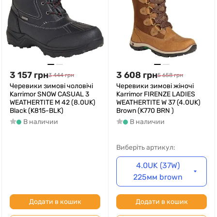
3 157
грн
3 608
грн
3 444
грн
5 658
грн
Черевики зимові чоловічі
Черевики зимові жіночі
Karrimor SNOW CASUAL 3
Karrimor FIRENZE LADIES
WEATHERTITE M 42 (8.0UK)
WEATHERTITE W 37 (4.0UK)
Black (K815-BLK)
Brown (K770 BRN )
В наличии
В наличии
Виберіть артикул:
4.0UK (37W)
225мм brown
Додати в кошик
Додати в кошик