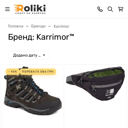
Головна
Бренди
Karrimor
Бренд: Karrimor™
Додано дату спад
- 14%
ПЕРЕВАГА
586
ГРН