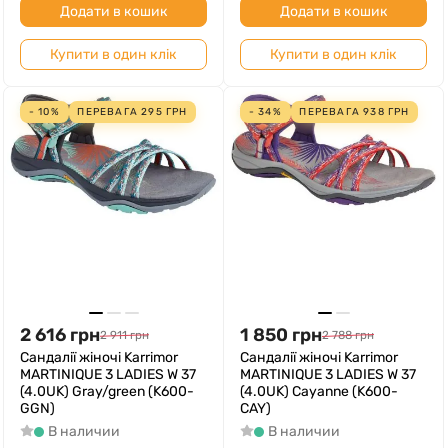
Додати в кошик
Додати в кошик
Купити в один клік
Купити в один клік
- 10%
ПЕРЕВАГА
295
ГРН
- 34%
ПЕРЕВАГА
938
ГРН
2 616
грн
1 850
грн
2 911
грн
2 788
грн
Cандалії жіночі Karrimor
Cандалії жіночі Karrimor
MARTINIQUE 3 LADIES W 37
MARTINIQUE 3 LADIES W 37
(4.0UK) Gray/green (K600-
(4.0UK) Cayanne (K600-
GGN)
CAY)
В наличии
В наличии