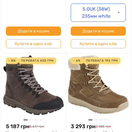
5.0UK (38W)
235мм white
Додати в кошик
Додати в кошик
Купити в один клік
Купити в один клік
- 8%
ПЕРЕВАГА
430
ГРН
- 6%
ПЕРЕВАГА
192
ГРН
5 187
грн
3 293
грн
5 617
грн
3 485
грн