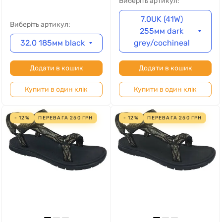
Виберіть артикул:
7.0UK (41W)
Виберіть артикул:
255мм dark
32.0 185мм black
grey/cochineal
Додати в кошик
Додати в кошик
Купити в один клік
Купити в один клік
- 12%
ПЕРЕВАГА
250
ГРН
- 12%
ПЕРЕВАГА
250
ГРН