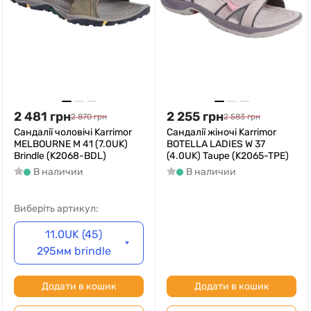
2 481
грн
2 255
грн
2 870
грн
2 583
грн
Cандалії чоловічі Karrimor
Cандалії жіночі Karrimor
MELBOURNE M 41 (7.0UK)
BOTELLA LADIES W 37
Brindle (K2068-BDL)
(4.0UK) Taupe (K2065-TPE)
В наличии
В наличии
Виберіть артикул:
11.0UK (45)
295мм brindle
Додати в кошик
Додати в кошик