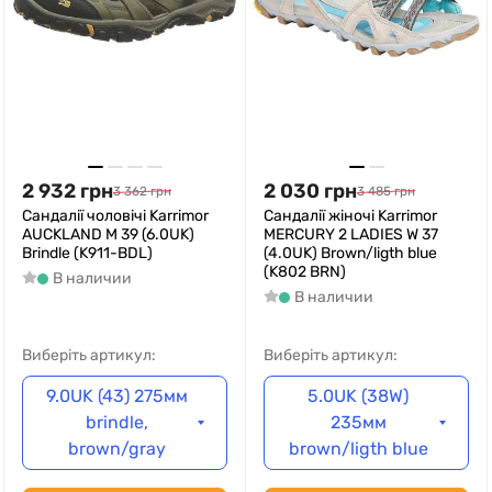
2 932
грн
2 030
грн
3 362
грн
3 485
грн
Cандалії чоловічі Karrimor
Cандалії жіночі Karrimor
AUCKLAND M 39 (6.0UK)
MERCURY 2 LADIES W 37
Brindle (K911-BDL)
(4.0UK) Brown/ligth blue
(K802 BRN)
В наличии
В наличии
Виберіть артикул:
Виберіть артикул:
9.0UK (43) 275мм
5.0UK (38W)
brindle,
235мм
brown/gray
brown/ligth blue