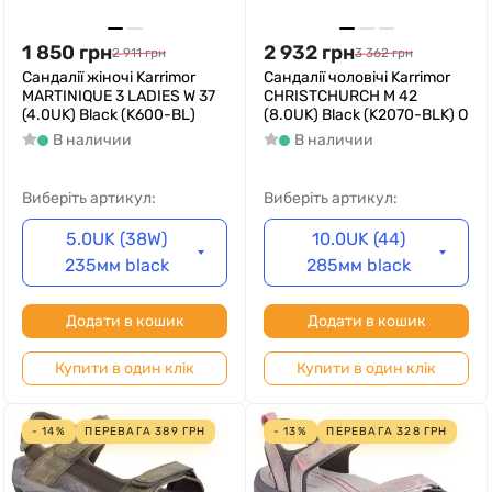
1 850
грн
2 932
грн
2 911
грн
3 362
грн
Cандалії жіночі Karrimor
Cандалії чоловічі Karrimor
MARTINIQUE 3 LADIES W 37
CHRISTCHURCH M 42
(4.0UK) Black (K600-BL)
(8.0UK) Black (K2070-BLK) O
В наличии
В наличии
Виберіть артикул:
Виберіть артикул:
5.0UK (38W)
10.0UK (44)
235мм black
285мм black
Додати в кошик
Додати в кошик
Купити в один клік
Купити в один клік
- 14%
ПЕРЕВАГА
389
ГРН
- 13%
ПЕРЕВАГА
328
ГРН