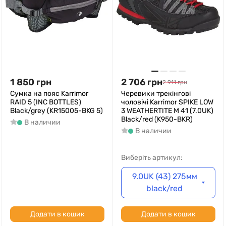
1 850
грн
2 706
грн
2 911
грн
Сумка на пояс Karrimor
Черевики трекінгові
RAID 5 (INC BOTTLES)
чоловічі Karrimor SPIKE LOW
Black/grey (KR15005-BKG 5)
3 WEATHERTITE M 41 (7.0UK)
Black/red (K950-BKR)
В наличии
В наличии
Виберіть артикул:
9.0UK (43) 275мм
black/red
Додати в кошик
Додати в кошик