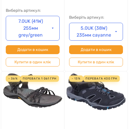
Виберіть артикул:
Виберіть артикул:
7.0UK (41W)
255мм
5.0UK (38W)
grey/green
235мм cayanne
Додати в кошик
Додати в кошик
Купити в один клік
Купити в один клік
- 36%
ПЕРЕВАГА
1 061
ГРН
- 13%
ПЕРЕВАГА
430
ГРН