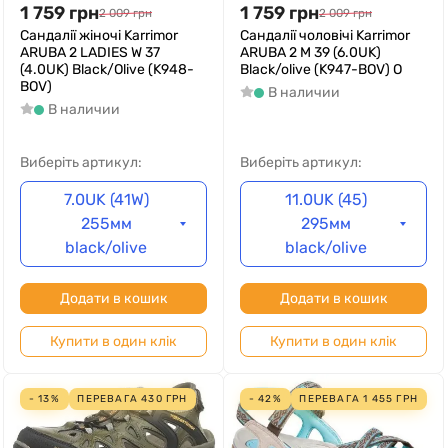
1 759
грн
1 759
грн
2 009
грн
2 009
грн
Cандалії жіночі Karrimor
Cандалії чоловічі Karrimor
ARUBA 2 LADIES W 37
ARUBA 2 M 39 (6.0UK)
(4.0UK) Black/Olive (K948-
Black/olive (K947-BOV) O
BOV)
В наличии
В наличии
Виберіть артикул:
Виберіть артикул:
7.0UK (41W)
11.0UK (45)
255мм
295мм
black/olive
black/olive
Додати в кошик
Додати в кошик
Купити в один клік
Купити в один клік
- 13%
ПЕРЕВАГА
430
ГРН
- 42%
ПЕРЕВАГА
1 455
ГРН