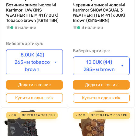
Ботинки зимові чоловічі
Черевики зимові чоловічі
Karrimor HAWKINS
Karrimor SNOW CASUAL 3
WEATHERTITE M 41 (7.0UK)
WEATHERTITE M 41 (7.0UK)
Tobacco brown (K818 TBN)
Brown (K815-BRN)
В наличии
В наличии
Виберіть артикул:
Виберіть артикул:
8.0UK (42)
265мм tobacco
10.0UK (44)
brown
285мм brown
Додати в кошик
Додати в кошик
Купити в один клік
Купити в один клік
- 8%
ПЕРЕВАГА
287
ГРН
- 36%
ПЕРЕВАГА
2 050
ГРН