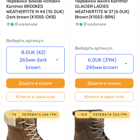
Черевики зимові чоловічі
Черевики жіночі Karrimor
Karrimor BROOKES
GLACIER LADIES
WEATHERTITE M 44 (10.0UK)
WEATHERTITE W 37 (4.0UK)
Dark brown (K1055-DKB)
Brown (K1053-BRN)
В наличии
В наличии
Виберіть артикул:
Виберіть артикул:
8.0UK (42)
265мм dark
6.0UK (39W)
brown
245мм brown
Додати в кошик
Додати в кошик
Купити в один клік
Купити в один клік
- 7%
ПЕРЕВАГА
246
ГРН
- 10%
ПЕРЕВАГА
336
ГРН