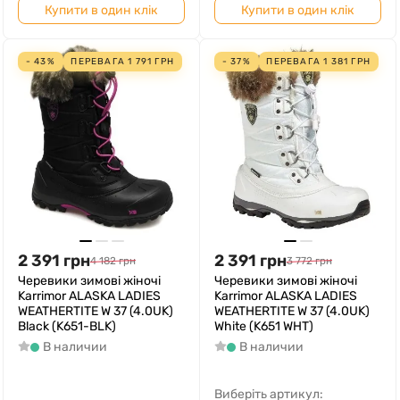
Купити в один клік
Купити в один клік
- 43%
ПЕРЕВАГА
1 791
ГРН
- 37%
ПЕРЕВАГА
1 381
ГРН
2 391
грн
2 391
грн
4 182
грн
3 772
грн
Черевики зимові жіночі
Черевики зимові жіночі
Karrimor ALASKA LADIES
Karrimor ALASKA LADIES
WEATHERTITE W 37 (4.0UK)
WEATHERTITE W 37 (4.0UK)
Black (K651-BLK)
White (K651 WHT)
В наличии
В наличии
Виберіть артикул: