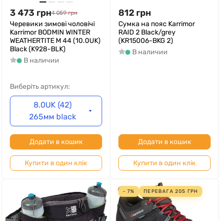
3 473
грн
812
грн
4 059
грн
Черевики зимові чоловічі
Сумка на пояс Karrimor
Karrimor BODMIN WINTER
RAID 2 Black/grey
WEATHERTITE M 44 (10.0UK)
(KR15006-BKG 2)
Black (K928-BLK)
В наличии
В наличии
Виберіть артикул:
8.0UK (42)
265мм black
Додати в кошик
Додати в кошик
Купити в один клік
Купити в один клік
- 7%
ПЕРЕВАГА
205
ГРН