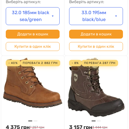
Виберіть артикул:
Виберіть артикул:
32.0 185мм black
33.0 195мм
sea/green
black/blue
Додати в кошик
Додати в кошик
Купити в один клік
Купити в один клік
- 40%
ПЕРЕВАГА
2 882
ГРН
- 8%
ПЕРЕВАГА
287
ГРН
4 375
грн
3 157
грн
7 257
грн
3 444
грн