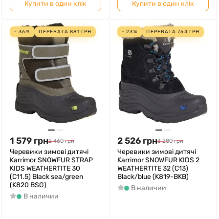
Купити в один клік
Купити в один клік
- 36%
ПЕРЕВАГА
881
ГРН
- 23%
ПЕРЕВАГА
754
ГРН
1 579
грн
2 526
грн
2 460
грн
3 280
грн
Черевики зимові дитячі
Черевики зимові дитячі
Karrimor SNOWFUR STRAP
Karrimor SNOWFUR KIDS 2
KIDS WEATHERTITE 30
WEATHERTITE 32 (C13)
(C11.5) Black sea/green
Black/blue (K819-BKB)
(K820 BSG)
В наличии
В наличии