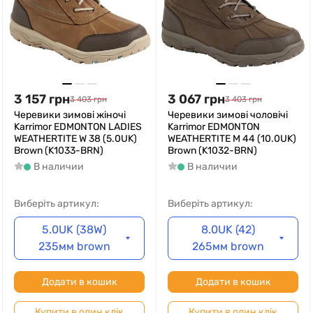
3 157
грн
3 067
грн
3 403
грн
3 403
грн
Черевики зимові жіночі
Черевики зимові чоловічі
Karrimor EDMONTON LADIES
Karrimor EDMONTON
WEATHERTITE W 38 (5.0UK)
WEATHERTITE M 44 (10.0UK)
Brown (K1033-BRN)
Brown (K1032-BRN)
В наличии
В наличии
Виберіть артикул:
Виберіть артикул:
5.0UK (38W)
8.0UK (42)
235мм brown
265мм brown
Додати в кошик
Додати в кошик
Купити в один клік
Купити в один клік