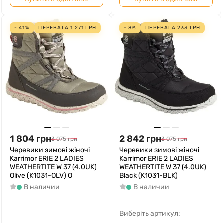
- 41%
ПЕРЕВАГА
1 271
ГРН
- 8%
ПЕРЕВАГА
233
ГРН
1 804
грн
2 842
грн
3 075
грн
3 075
грн
Черевики зимові жіночі
Черевики зимові жіночі
Karrimor ERIE 2 LADIES
Karrimor ERIE 2 LADIES
WEATHERTITE W 37 (4.0UK)
WEATHERTITE W 37 (4.0UK)
Olive (K1031-OLV) O
Black (K1031-BLK)
В наличии
В наличии
Виберіть артикул: