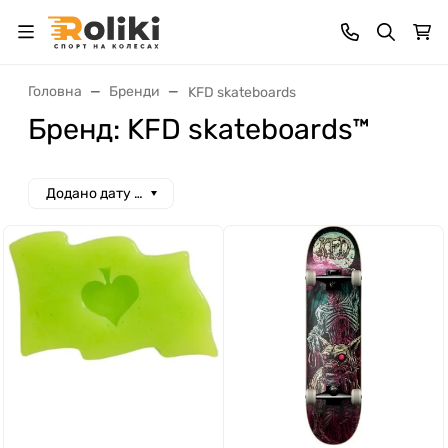
Головна
Бренди
KFD skateboards
Бренд: KFD skateboards™
Додано дату спад