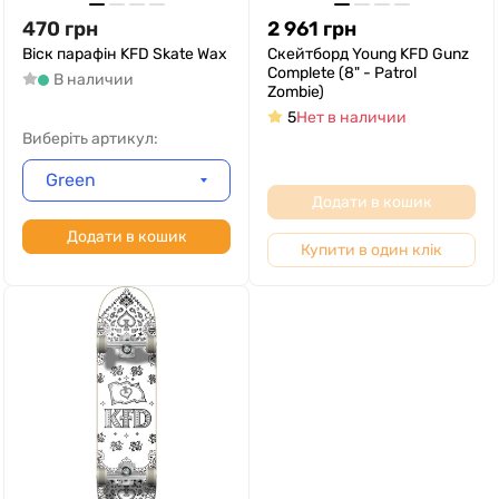
470
грн
2 961
грн
Віск парафін KFD Skate Wax
Скейтборд Young KFD Gunz
Complete (8" - Patrol
В наличии
Zombie)
5
Нет в наличии
Виберіть артикул:
Green
Додати в кошик
Додати в кошик
Купити в один клік