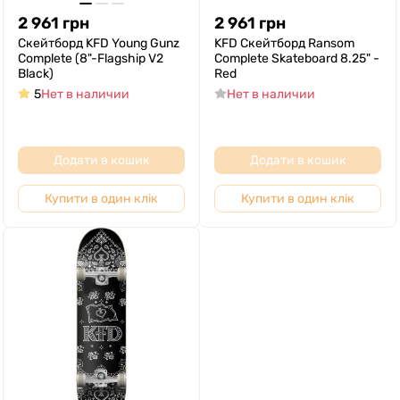
2 961
грн
2 961
грн
Скейтборд KFD Young Gunz
KFD Скейтборд Ransom
Complete (8"-Flagship V2
Complete Skateboard 8.25" -
Black)
Red
5
Нет в наличии
Нет в наличии
Додати в кошик
Додати в кошик
Купити в один клік
Купити в один клік