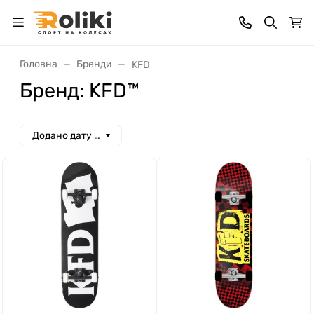
Головна
Бренди
KFD
Бренд: KFD™
Додано дату спад