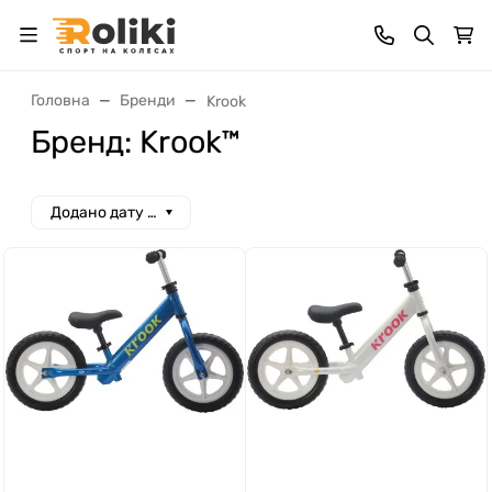
Головна
Бренди
Krook
Бренд: Krook™
Додано дату спад