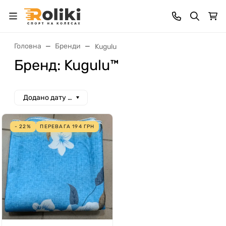
Головна
Бренди
Kugulu
Бренд: Kugulu™
Додано дату спад
- 22%
ПЕРЕВАГА
194
ГРН