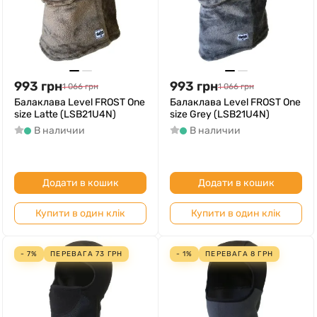
993
грн
993
грн
1 066
грн
1 066
грн
Балаклава Level FROST One
Балаклава Level FROST One
size Latte (LSB21U4N)
size Grey (LSB21U4N)
В наличии
В наличии
Додати в кошик
Додати в кошик
Купити в один клік
Купити в один клік
- 7%
ПЕРЕВАГА
73
ГРН
- 1%
ПЕРЕВАГА
8
ГРН