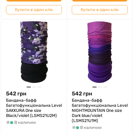
Купити в один клік
Купити в один клік
542
грн
542
грн
Бандана-бафф
Бандана-бафф
багатофункціональна Level
багатофункціональна Level
SAKKURA One size
NIGHTMOUNTAIN One size
Black/violet (LSMS21U2M)
Dark blue/violet
(LSMS21U1M)
В наличии
В наличии