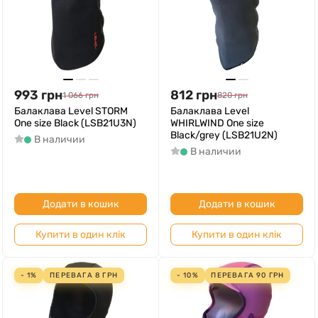
993
грн
812
грн
1 066
грн
820
грн
Балаклава Level STORM
Балаклава Level
One size Black (LSB21U3N)
WHIRLWIND One size
Black/grey (LSB21U2N)
В наличии
В наличии
Додати в кошик
Додати в кошик
Купити в один клік
Купити в один клік
- 1%
ПЕРЕВАГА
8
ГРН
- 10%
ПЕРЕВАГА
90
ГРН