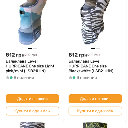
812
грн
812
грн
902
грн
902
грн
Балаклава Level
Балаклава Level
HURRICANE One size Light
HURRICANE One size
pink/mint (LSB21U1N)
Black/white (LSB21U1N)
В наличии
В наличии
Додати в кошик
Додати в кошик
Купити в один клік
Купити в один клік