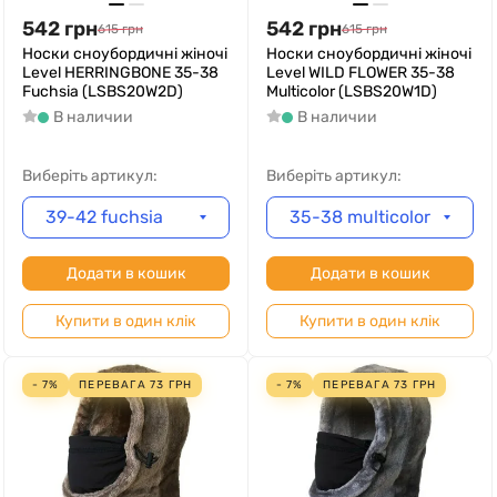
542
грн
542
грн
615
грн
615
грн
Носки сноубордичні жіночі
Носки сноубордичні жіночі
Level HERRINGBONE 35-38
Level WILD FLOWER 35-38
Fuchsia (LSBS20W2D)
Multicolor (LSBS20W1D)
В наличии
В наличии
Виберіть артикул:
Виберіть артикул:
39-42 fuchsia
35-38 multicolor
Додати в кошик
Додати в кошик
Купити в один клік
Купити в один клік
- 7%
ПЕРЕВАГА
73
ГРН
- 7%
ПЕРЕВАГА
73
ГРН