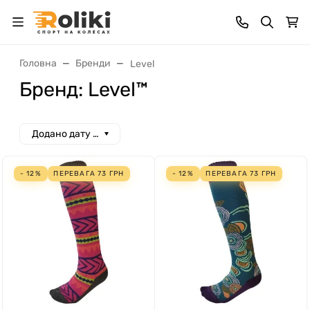
Головна
Бренди
Level
Бренд: Level™
Додано дату спад
- 12%
ПЕРЕВАГА
73
ГРН
- 12%
ПЕРЕВАГА
73
ГРН