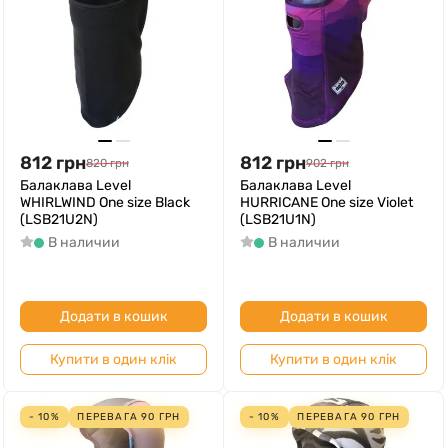
812
грн
812
грн
820
грн
902
грн
Балаклава Level
Балаклава Level
WHIRLWIND One size Black
HURRICANE One size Violet
(LSB21U2N)
(LSB21U1N)
В наличии
В наличии
Додати в кошик
Додати в кошик
Купити в один клік
Купити в один клік
- 10%
ПЕРЕВАГА
90
ГРН
- 10%
ПЕРЕВАГА
90
ГРН