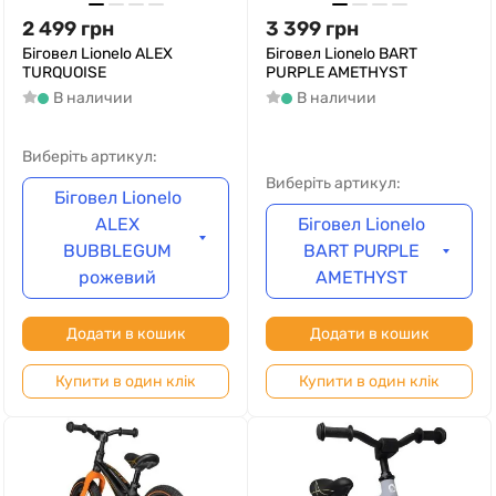
2 499
грн
3 399
грн
Біговел Lionelo ALEX
Біговел Lionelo BART
TURQUOISE
PURPLE AMETHYST
В наличии
В наличии
Виберіть артикул:
Виберіть артикул:
Біговел Lionelo
ALEX
Біговел Lionelo
BUBBLEGUM
BART PURPLE
рожевий
AMETHYST
Додати в кошик
Додати в кошик
Купити в один клік
Купити в один клік