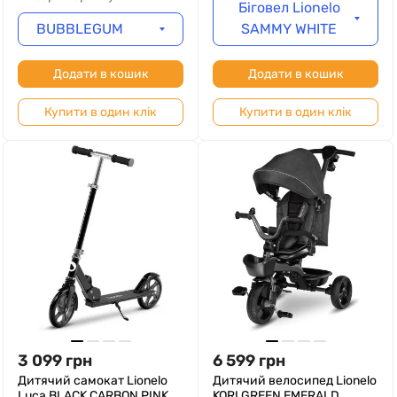
Біговел Lionelo
BUBBLEGUM
SAMMY WHITE
Додати в кошик
Додати в кошик
Купити в один клік
Купити в один клік
3 099
грн
6 599
грн
Дитячий самокат Lionelo
Дитячий велосипед Lionelo
Luca BLACK CARBON PINK
KORI GREEN EMERALD