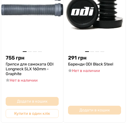
755
грн
291
грн
Грипси для самоката ODI
Баренди ODI Black Steel
Longneck SLX 160mm -
Нет в наличии
Graphite
Нет в наличии
Додати в кошик
Додати в кошик
Купити в один клік