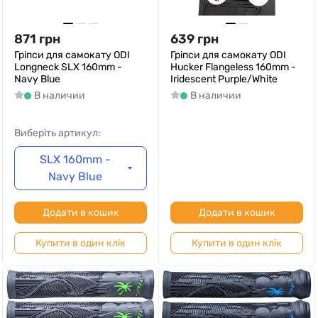
871
грн
639
грн
Гріпси для самокату ODI
Гріпси для самокату ODI
Longneck SLX 160mm -
Hucker Flangeless 160mm -
Navy Blue
Iridescent Purple/White
В наличии
В наличии
Виберіть артикул:
SLX 160mm -
Navy Blue
Додати в кошик
Додати в кошик
Купити в один клік
Купити в один клік