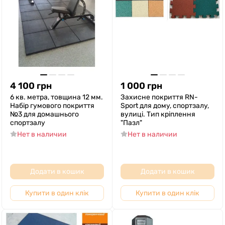
4 100
грн
1 000
грн
6 кв. метра, товщина 12 мм.
Захисне покриття RN-
Набір гумового покриття
Sport для дому, спортзалу,
№3 для домашнього
вулиці. Тип кріплення
спортзалу
"Пазл"
Нет в наличии
Нет в наличии
Додати в кошик
Додати в кошик
Купити в один клік
Купити в один клік