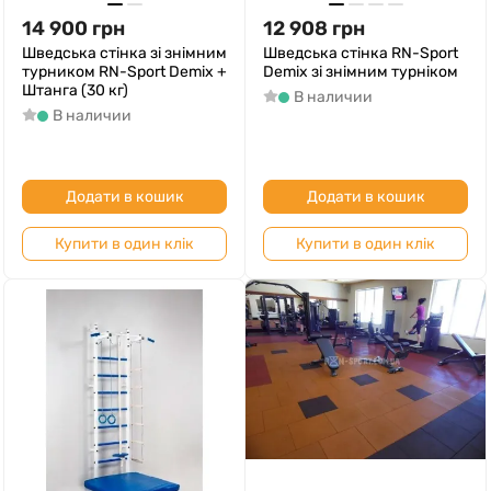
14 900
грн
12 908
грн
Шведська стінка зі знімним
Шведська стінка RN-Sport
турником RN-Sport Demix +
Demix зі знімним турніком
Штанга (30 кг)
В наличии
В наличии
Додати в кошик
Додати в кошик
Купити в один клік
Купити в один клік