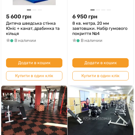
5 600
грн
6 950
грн
Дитяча шведська стінка
8 кв. метра, 20 мм
Юніс + канат, драбинка та
завтовшки. Набір гумового
кільця
покриття №4
В наличии
В наличии
Додати в кошик
Додати в кошик
Купити в один клік
Купити в один клік