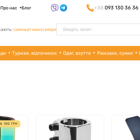
+38
093 130 36 36
я
Про нас
Блог
кають:
самокат максі мікро
рди
Туризм, відпочинок
Одяг, взуття
Рюкзаки, сумки
ГА
100
ГРН