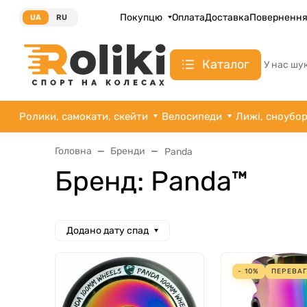
Покупцю
Оплата
Доставка
Поверненн
UA
RU
Каталог
У нас шу
Ролики, самокати, скейти
Велосипеди
Лижі, сноубо
Головна
Бренди
Panda
Бренд: Panda™
Додано дату спад
- 10%
ПЕРЕВА