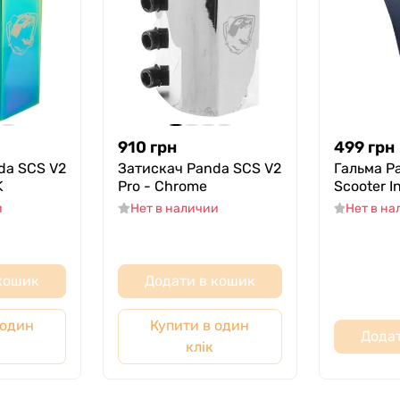
910
грн
499
грн
da SCS V2
Затискач Panda SCS V2
Гальма P
K
Pro - Chrome
Scooter In
и
Нет в наличии
Нет в н
 кошик
Додати в кошик
 один
Купити в один
Додат
клік