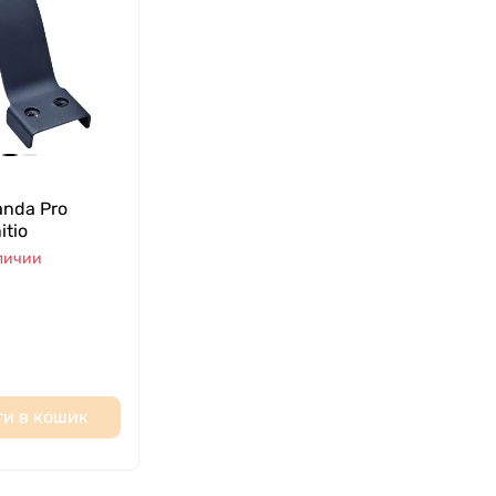
anda Pro
itio
аличии
и в кошик