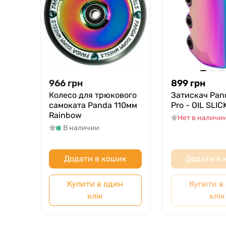
966
грн
899
грн
Колесо для трюкового
Затискач Pan
самоката Panda 110мм
Pro - OIL SLIC
Rainbow
Нет в наличи
В наличии
Додати в кошик
Додати в
Купити в один
Купити в
клік
клік