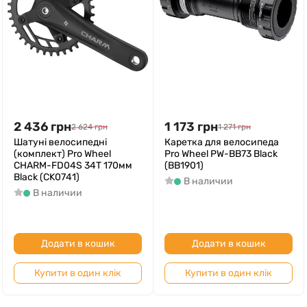
2 436
грн
1 173
грн
2 624
грн
1 271
грн
Шатуні велосипедні
Каретка для велосипеда
(комплект) Pro Wheel
Pro Wheel PW-BB73 Black
CHARM-FD04S 34T 170мм
(BB1901)
Black (CK0741)
В наличии
В наличии
Додати в кошик
Додати в кошик
Купити в один клік
Купити в один клік