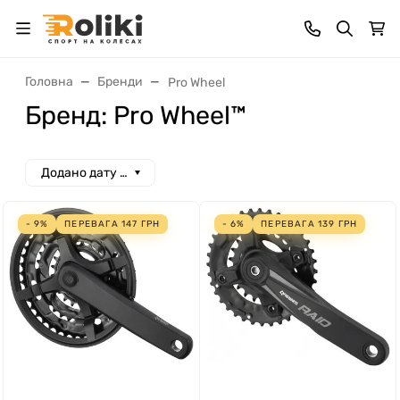
Головна
Бренди
Pro Wheel
Бренд: Pro Wheel™
Додано дату спад
- 9%
ПЕРЕВАГА
147
ГРН
- 6%
ПЕРЕВАГА
139
ГРН