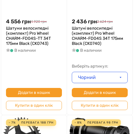
4 556
грн
2 436
грн
4 920
грн
2 624
грн
Шатуни велосипедні
Шатуні велосипедні
(комплект) Pro Wheel
(комплект) Pro Wheel
CHARM-FD04S-TT 34T
CHARM-FD04S 34T 175мм
175мм Black (CK0743)
Black (CK0740)
В наличии
В наличии
Виберіть артикул:
Чорний
Додати в кошик
Додати в кошик
Купити в один клік
Купити в один клік
- 7%
ПЕРЕВАГА
188
ГРН
- 8%
ПЕРЕВАГА
98
ГРН