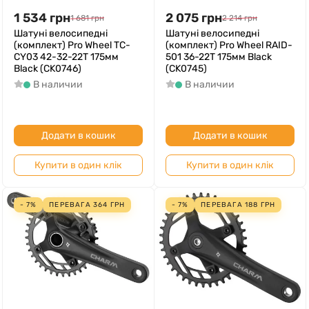
1 534
грн
2 075
грн
1 681
грн
2 214
грн
Шатуні велосипедні
Шатуні велосипедні
(комплект) Pro Wheel TC-
(комплект) Pro Wheel RAID-
CY03 42-32-22T 175мм
501 36-22T 175мм Black
Black (CK0746)
(CK0745)
В наличии
В наличии
Додати в кошик
Додати в кошик
Купити в один клік
Купити в один клік
- 7%
ПЕРЕВАГА
364
ГРН
- 7%
ПЕРЕВАГА
188
ГРН