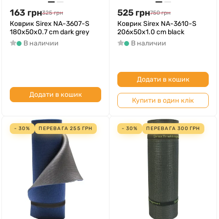
163
грн
525
грн
325
грн
750
грн
Коврик Sirex NA-3607-S
Коврик Sirex NA-3610-S
180x50x0.7 cm dark grey
206x50x1.0 cm black
В наличии
В наличии
Додати в кошик
Додати в кошик
Купити в один клік
- 30%
ПЕРЕВАГА
255
ГРН
- 30%
ПЕРЕВАГА
300
ГРН