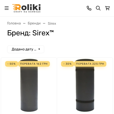
Головна
Бренди
Sirex
Бренд: Sirex™
Додано дату спад
- 50%
ПЕРЕВАГА
162
ГРН
- 30%
ПЕРЕВАГА
225
ГРН