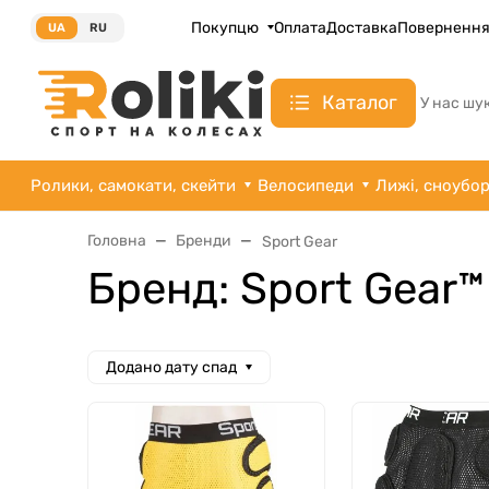
Покупцю
Оплата
Доставка
Поверненн
UA
RU
Каталог
У нас шу
Ролики, самокати, скейти
Велосипеди
Лижі, сноубо
Головна
Бренди
Sport Gear
Бренд: Sport Gear™
Додано дату спад