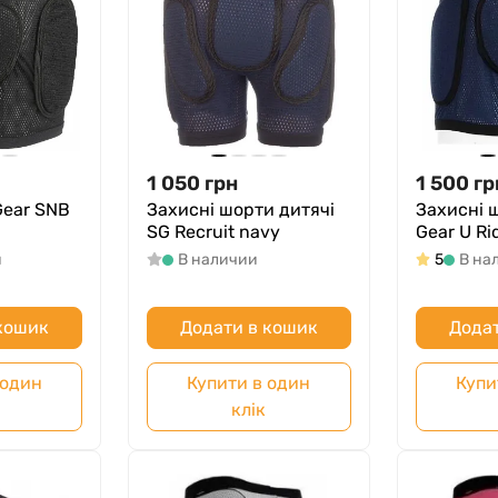
1 050
грн
1 500
гр
Gear SNB
Захисні шорти дитячі
Захисні 
SG Recruit navy
Gear U Ri
и
В наличии
5
В на
 кошик
Додати в кошик
Додат
 один
Купити в один
Купи
клік