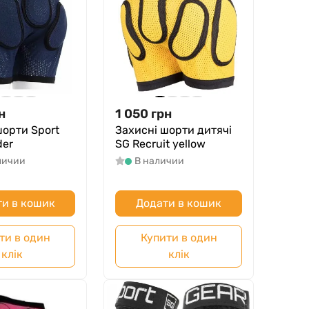
н
1 050
грн
шорти Sport
Захисні шорти дитячі
der
SG Recruit yellow
личии
В наличии
и в кошик
Додати в кошик
ти в один
Купити в один
клік
клік