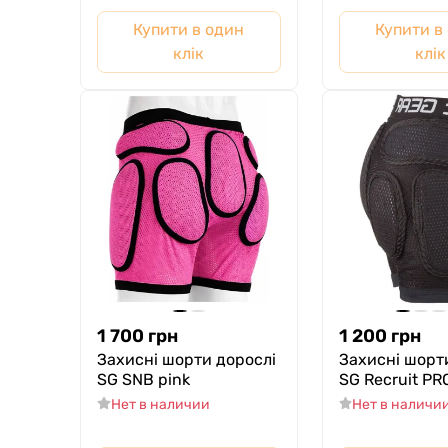
Купити в один
Купити в
клік
клік
1 700
грн
1 200
грн
Захисні шорти дорослі
Захисні шорт
SG SNB pink
SG Recruit PR
Нет в наличии
Нет в наличи