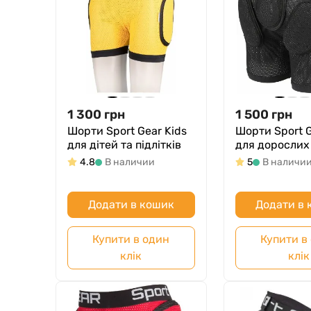
1 300
грн
1 500
грн
Шорти Sport Gear Kids
Шорти Sport 
для дітей та підлітків
для дорослих
4.8
В наличии
5
В наличи
Додати в кошик
Додати в
Купити в один
Купити в
клік
клік