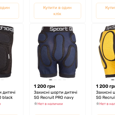
 один
Купити в один
Купи
клік
1 200
грн
1 200
гр
и дитячі
Захисні шорти дитячі
Захисні 
O black
SG Recruit PRO navy
SG Recrui
и
Нет в наличии
Нет в н