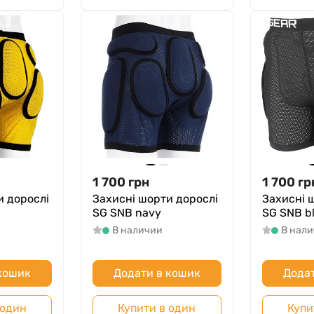
1 700
грн
1 700
гр
и дорослі
Захисні шорти дорослі
Захисні 
SG SNB navy
SG SNB b
В наличии
В нал
 кошик
Додати в кошик
Додат
 один
Купити в один
Купи