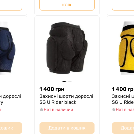
клік
1 400
грн
1 400
гр
и дорослі
Захисні шорти дорослі
Захисні 
vy
SG U Rider black
SG U Ride
и
Нет в наличии
Нет в н
 кошик
Додати в кошик
Додат