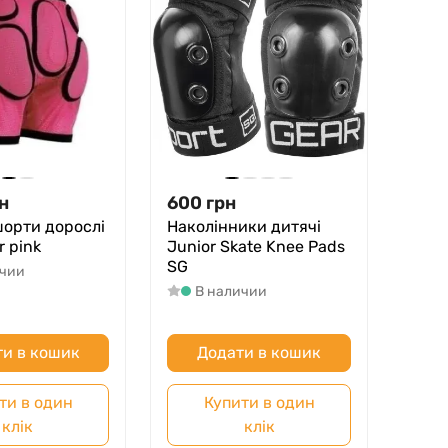
н
600
грн
шорти дорослі
Наколінники дитячі
r pink
Junior Skate Knee Pads
SG
ичии
В наличии
и в кошик
Додати в кошик
ти в один
Купити в один
клік
клік