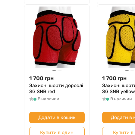
1 700
грн
1 700
грн
Захисні шорти дорослі
Захисні шорт
SG SNB red
SG SNB yellow
В наличии
В наличии
Додати в кошик
Додати в
Купити в один
Купити в