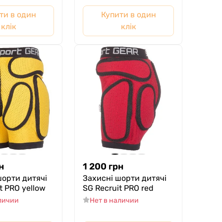
ти в один
Купити в один
клік
клік
н
1 200
грн
шорти дитячі
Захисні шорти дитячі
t PRO yellow
SG Recruit PRO red
аличии
Нет в наличии