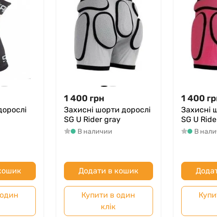
1 400
грн
1 400
гр
дорослі
Захисні шорти дорослі
Захисні 
SG U Rider gray
SG U Ride
В наличии
В нал
 кошик
Додати в кошик
Додат
 один
Купити в один
Купи
клік