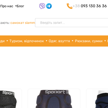
+38
093 130 36 36
я
Про нас
Блог
кають:
самокат slamm
рди
Туризм, відпочинок
Одяг, взуття
Рюкзаки, сумки