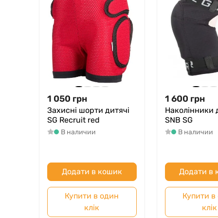
1 050
грн
1 600
грн
Захисні шорти дитячі
Наколінники 
SG Recruit red
SNB SG
В наличии
В наличии
Додати в кошик
Додати в
Купити в один
Купити в
клік
клік