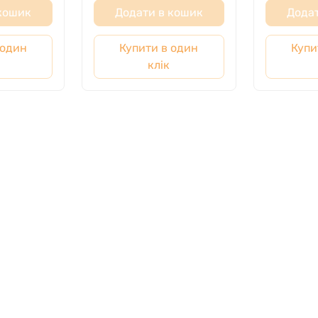
 кошик
Додати в кошик
Додат
 один
Купити в один
Купи
клік