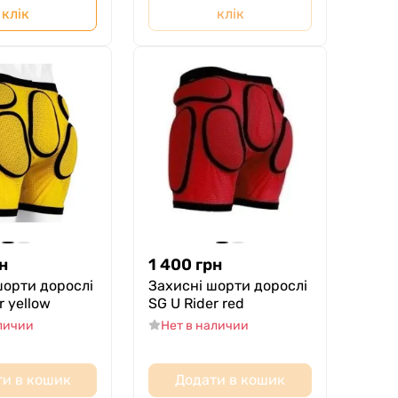
клік
клік
н
1 400
грн
шорти дорослі
Захисні шорти дорослі
r yellow
SG U Rider red
аличии
Нет в наличии
и в кошик
Додати в кошик