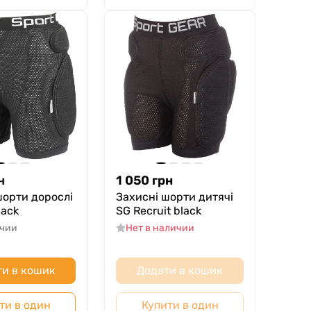
н
1 050
грн
шорти дорослі
Захисні шорти дитячі
lack
SG Recruit black
ичии
Нет в наличии
и в кошик
Додати в кошик
ти в один
Купити в один