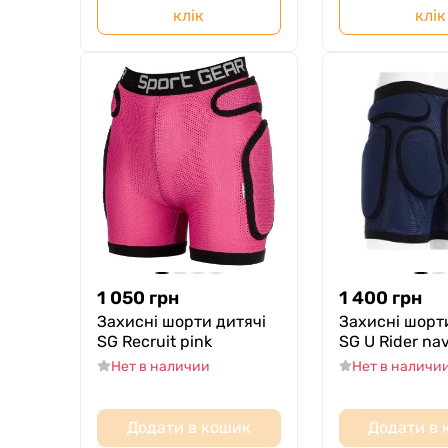
клік
клік
1 050
грн
1 400
грн
Захисні шорти дитячі
Захисні шорт
SG Recruit pink
SG U Rider na
Нет в наличии
Нет в наличи
Додати в кошик
Додати в