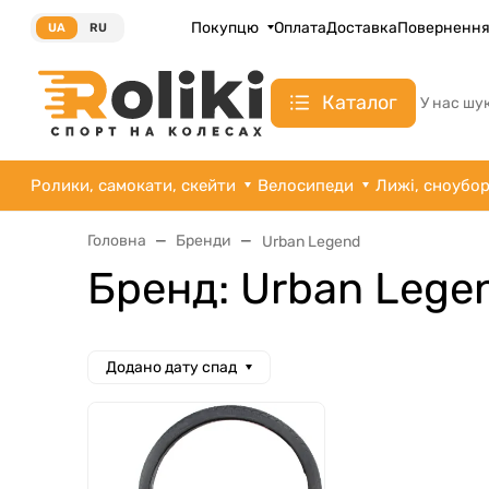
Покупцю
Оплата
Доставка
Поверненн
UA
RU
Каталог
У нас шу
Ролики, самокати, скейти
Велосипеди
Лижі, сноубо
Головна
Бренди
Urban Legend
Бренд: Urban Lege
Додано дату спад