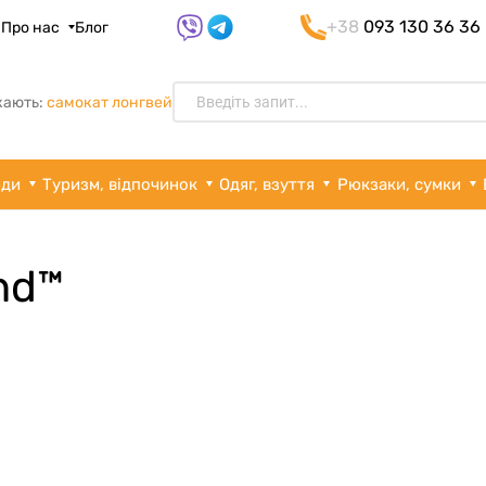
+38
093 130 36 36
я
Про нас
Блог
кають:
самокат лонгвей
рди
Туризм, відпочинок
Одяг, взуття
Рюкзаки, сумки
nd™