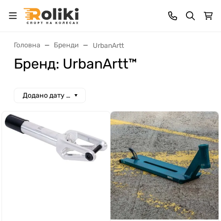
Головна
Бренди
UrbanArtt
Бренд: UrbanArtt™
Додано дату спад