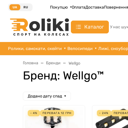
Покупцю
Оплата
Доставка
Поверненн
UA
RU
Каталог
У нас шу
Ролики, самокати, скейти
Велосипеди
Лижі, сноубо
Головна
Бренди
Wellgo
Бренд: Wellgo™
Додано дату спад
- 4%
ПЕРЕВАГА
12
ГРН
- 24%
ПЕРЕВА