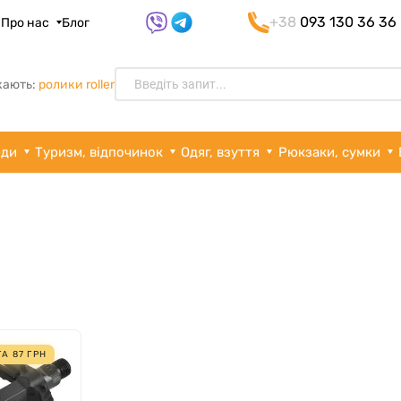
+38
093 130 36 36
я
Про нас
Блог
кають:
ролики roller
рди
Туризм, відпочинок
Одяг, взуття
Рюкзаки, сумки
ГА
87
ГРН