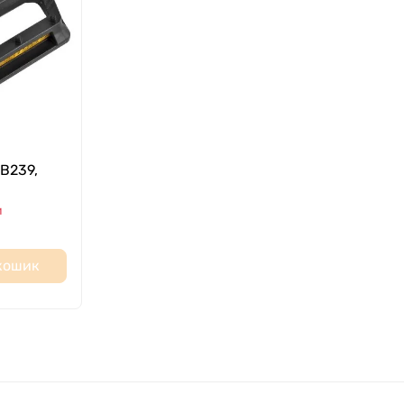
 B239,
и
 кошик