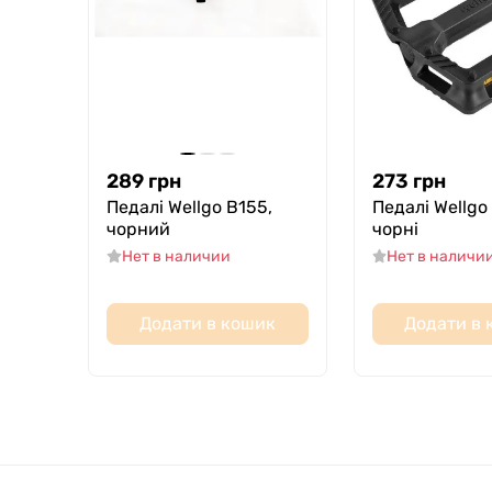
289
грн
273
грн
Педалі Wellgo B155,
Педалі Wellgo
чорний
чорні
Нет в наличии
Нет в наличи
Додати в кошик
Додати в