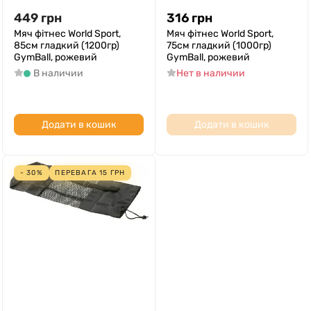
449
грн
316
грн
Мяч фітнес World Sport,
Мяч фітнес World Sport,
85см гладкий (1200гр)
75см гладкий (1000гр)
GymBall, рожевий
GymBall, рожевий
В наличии
Нет в наличии
Додати в кошик
Додати в кошик
- 30%
ПЕРЕВАГА
15
ГРН