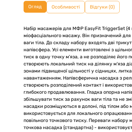
Огляд
Особливості
Відгуки (0)
Набір масажерів для МФР EasyFit TriggerSet (4
міофасціального масажу. Він призначений для 
ваги тіла. До складу набору входять дві трику
напівсфера. Усі елементи виготовлені з щільн
тиск в одну точку м'яза, а не розподіляє йог
створюють локальний тиск на ділянку м'яза ді
зонами підвищеної щільності у сідницях, литка
навантаженням. Напівсферична насадка з рел
створюють розподілений контакт і використов
глибокого продавлювання. Гладка опорна напі
збільшувати тиск за рахунок ваги тіла та не з
насадки розміщуються в долоні, під тілом або 
використовується для локального опрацювання 
повільного точкового тиску. Переваги набору 
точкова насадка (стандартна) - використовуєть