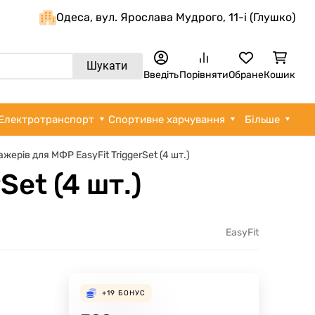
Одеса, вул. Ярослава Мудрого, 11-i (Глушко)
Шукати
Введіть
Порівняти
Обране
Кошик
Електротранспорт
Спортивне харчування
Більше
жерів для МФР EasyFit TriggerSet (4 шт.)
et (4 шт.)
EasyFit
+19
БОНУС