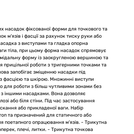
их насадок фіксованої форми для точкового та
 м'язів і фасції за рахунок тиску руки або
 насадка з виступами та гладка опорна
ваги тіла, при цьому форма насадок спрямовує
ірамідальну форму із заокругленою вершиною та
я прицільної роботи з тригерними точками та
снова запобігає зміщенню насадки під
з фасцією та шкірою. Множинні виступи
о для роботи з більш чутливими зонами без
 з іншими насадками. Вона дозволяє
озі або біля стіни. Під час застосування
искання або прикладеної ваги. Набір
стоп та призначений для статичного або
ля поетапного опрацювання м'язів. - Трикутна
перек, плечі, литки. - Трикутна точкова