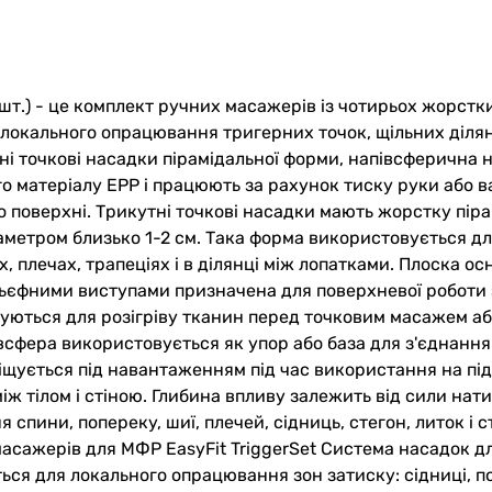
 шт.) - це комплект ручних масажерів із чотирьох жорстк
локального опрацювання тригерних точок, щільних ділянок
тні точкові насадки пірамідальної форми, напівсферична
ого матеріалу EPP і працюють за рахунок тиску руки або 
о по поверхні. Трикутні точкові насадки мають жорстку п
аметром близько 1-2 см. Така форма використовується дл
х, плечах, трапеціях і в ділянці між лопатками. Плоска о
ьєфними виступами призначена для поверхневої роботи 
уються для розігріву тканин перед точковим масажем аб
всфера використовується як упор або база для з'єднання
міщується під навантаженням під час використання на підл
між тілом і стіною. Глибина впливу залежить від сили нат
спини, попереку, шиї, плечей, сідниць, стегон, литок і 
масажерів для МФР EasyFit TriggerSet Система насадок д
ся для локального опрацювання зон затиску: сідниці, по