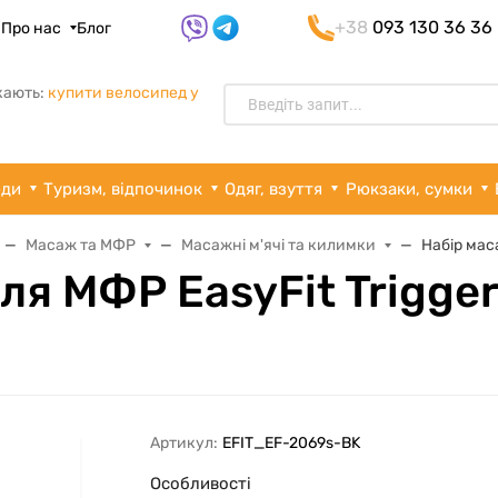
+38
093 130 36 36
я
Про нас
Блог
кають:
купити велосипед у
рди
Туризм, відпочинок
Одяг, взуття
Рюкзаки, сумки
Масаж та МФР
Масажні м'ячі та килимки
Набір маса
я МФР EasyFit TriggerS
Артикул:
EFIT_EF-2069s-BK
Особливості