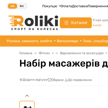
Покупцю
Оплата
Доставка
Поверненн
UA
RU
У нас шу
Каталог
києві
Ролики, самокати, скейти
Велосипеди
Лижі, сноубо
Головна
Фітнес
Відновлення та аксесуари
Набір масажерів дл
Додати відгуки
Обране
До порівняння