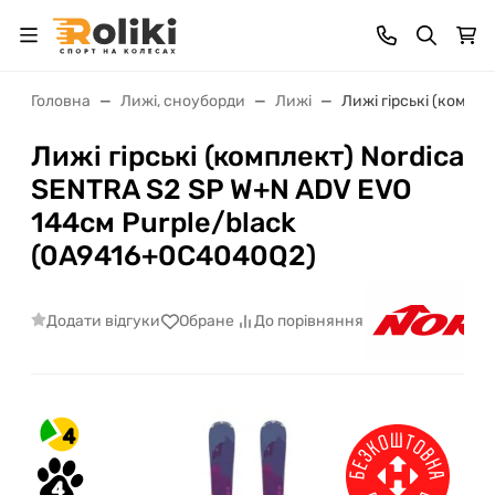
Головна
Лижі, сноуборди
Лижі
Лижі гірські (компл
Лижі гірські (комплект) Nordica
SENTRA S2 SP W+N ADV EVO
144см Purple/black
(0A9416+0C4040Q2)
Додати відгуки
Обране
До порівняння
4
4