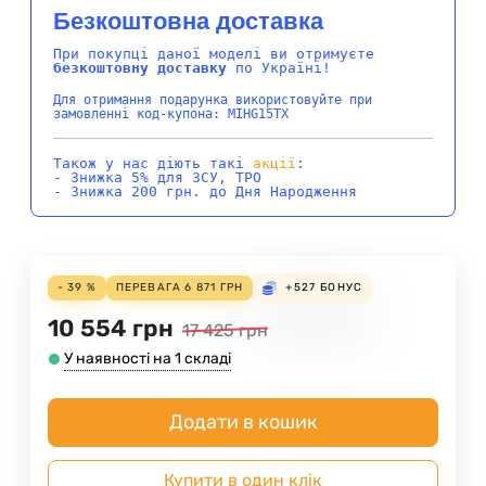
Безкоштовна доставка
При покупці даної моделі ви отримуєте
безкоштовну доставку
по Україні!
Для отримання подарунка використовуйте при
замовленні код-купона: MIHG15TX
Також у нас діють такі
акції
:
- Знижка 5% для ЗСУ, ТРО
- Знижка 200 грн. до Дня Народження
- 39 %
ПЕРЕВАГА
6 871
ГРН
+527
БОНУС
10 554
грн
17 425
грн
У наявності на 1 складі
Додати в кошик
Купити в один клік