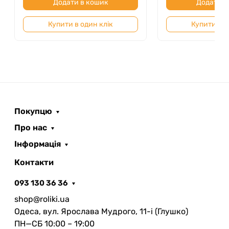
Додати в кошик
Додати в
дорослих, які тільки починають знайомство зі
зимовими трасами.
Купити в один клік
Купити в о
Покупцю
Про нас
Інформація
Контакти
093 130 36 36
shop@roliki.ua
Одеса, вул. Ярослава Мудрого, 11-i (Глушко)
ПН—СБ 10:00 – 19:00