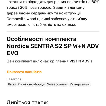
катання та підходять для різних покриттів на 80%
траса і 20% поза трасою. Завдяки легкому
дерев’яному сердечнику та конструкції
Composite wood ці лижі забезпечують м’яку
амортизацію і стабільність на схилах.
Особливості комплекта
Nordica SENTRA S2 SP W+N ADV
EVO
Цей комплект включає кріплення VIST N ADV з
регульованим зусиллям від 3 до 10 DIN, що
Показати повністю
гарантує надійне утримання черевика і плавність
спрацьовування при падінні. Поверхня, яка
Категорії:
ковзає, виготовлена з UHMW graphite
Лижі
Лижі, сноуборди
Універсальні
Універсальні
екструдованого матеріалу, що забезпечує добрий
ковзання по снігу. Технологія CamRock в
конструкції рокера додатково полегшує ініціацію
Дивіться також